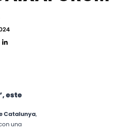
A
2024
’, este
de Catalunya
,
 con una