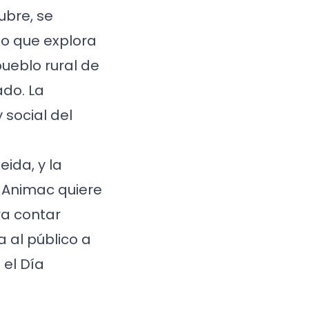
ubre, se
ato que explora
ueblo rural de
ado. La
 social del
eida, y la
, Animac quiere
ra contar
a al público a
 el Día