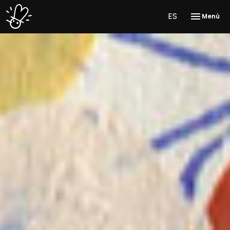
ES
Menú