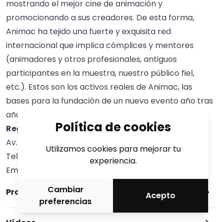
mostrando el mejor cine de animación y
promocionando a sus creadores. De esta forma,
Animac ha tejido una fuerte y exquisita red
internacional que implica cómplices y mentores
(animadores y otros profesionales, antiguos
participantes en la muestra, nuestro público fiel,
etc.). Estos son los activos reales de Animac, las
bases para la fundación de un nuevo evento año tras
año, siempre más ambicioso y eficiente.
Política de cookies
Regidoria de Cultura
Av. Blondel, 64 25002 Lleida (Espanya)
Utilizamos cookies para mejorar tu
Tel/Fax: +34 973 700 325
experiencia.
Email:
animac@animac.cat
Cambiar
Programa
Acepto
preferencias