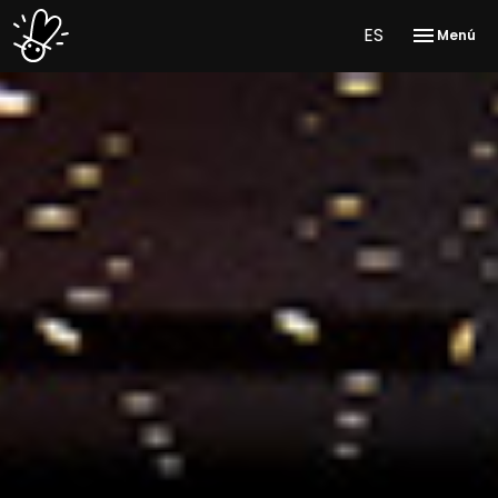
ES
Menú