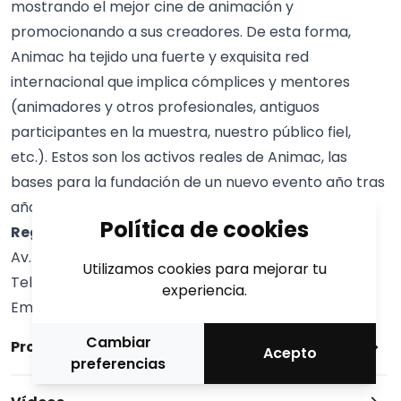
mostrando el mejor cine de animación y
promocionando a sus creadores. De esta forma,
Animac ha tejido una fuerte y exquisita red
internacional que implica cómplices y mentores
(animadores y otros profesionales, antiguos
participantes en la muestra, nuestro público fiel,
etc.). Estos son los activos reales de Animac, las
bases para la fundación de un nuevo evento año tras
año, siempre más ambicioso y eficiente.
Política de cookies
Regidoria de Cultura
Av. Blondel, 64 25002 Lleida (Espanya)
Utilizamos cookies para mejorar tu
Tel/Fax: +34 973 700 325
experiencia.
Email:
animac@animac.cat
Cambiar
Programa
Acepto
preferencias