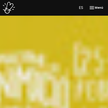
ES
Menú