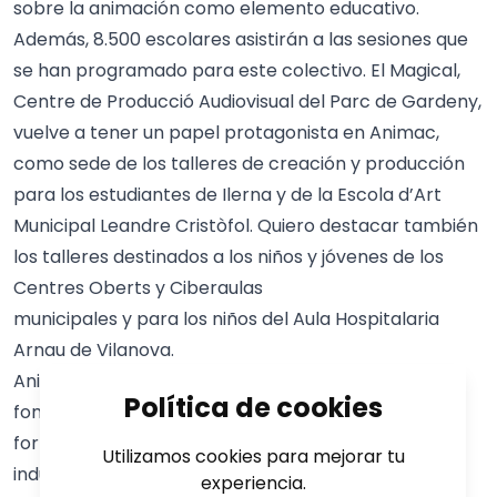
sobre la animación como elemento educativo.
Además, 8.500 escolares asistirán a las sesiones que
se han programado para este colectivo. El Magical,
Centre de Producció Audiovisual del Parc de Gardeny,
vuelve a tener un papel protagonista en Animac,
como sede de los talleres de creación y producción
para los estudiantes de Ilerna y de la Escola d’Art
Municipal Leandre Cristòfol. Quiero destacar también
los talleres destinados a los niños y jóvenes de los
Centres Oberts y Ciberaulas
municipales y para los niños del Aula Hospitalaria
Arnau de Vilanova.
Animac es una muestra viva y dinámica que quiere
Política de cookies
fomentar la difusión y la cultura de la animación y
fortalecerla como parte fundamental de las
Utilizamos cookies para mejorar tu
industrias culturales. El Networking and Pitch se
experiencia.