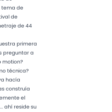
l tema de
ival de
metraje de 44
uestra primera
s preguntar a
p motion?
mo técnica?
 ya hacía
as construía
lemente el
 ahí reside su