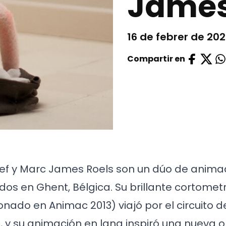
James
16 de febrer de 20
Compartir en
 y Marc James Roels son un dúo de anima
dos en Ghent, Bélgica. Su brillante cortomet
onado en Animac 2013) viajó por el circuito d
 y su animación en lana inspiró una nueva o