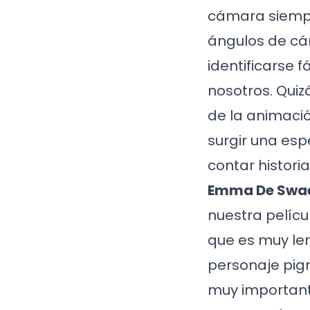
cámara siempre
ángulos de cá
identificarse 
nosotros. Quiz
de la animació
surgir una esp
contar historia
Emma De Swae
nuestra pelícu
que es muy len
personaje pigm
muy important