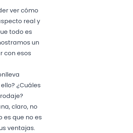
oder ver cómo
aspecto real y
que todo es
 mostramos un
ar con esos
onlleva
ello? ¿Cuáles
 rodaje?
na, claro, no
o es que no es
us ventajas.