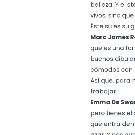
belleza. Y el 
vivos, sino qu
Éste su es su g
Marc James Ro
que es una fo
buenos dibuja
cómodos con la
Así que, para
trabajar.
Emma De Swae
pero tienes el
que entra dent
azar. Y nos gu