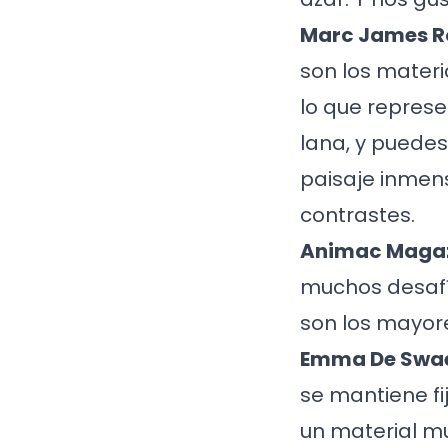
Marc James Ro
son los materi
lo que represe
lana, y puedes
paisaje inmens
contrastes.
Animac Magaz
muchos desafí
son los mayore
Emma De Swa
se mantiene f
un material mu