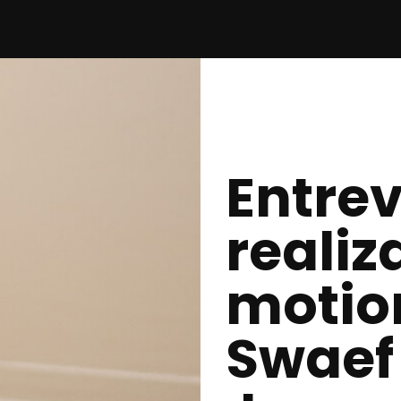
Entrev
realiz
motio
Swaef