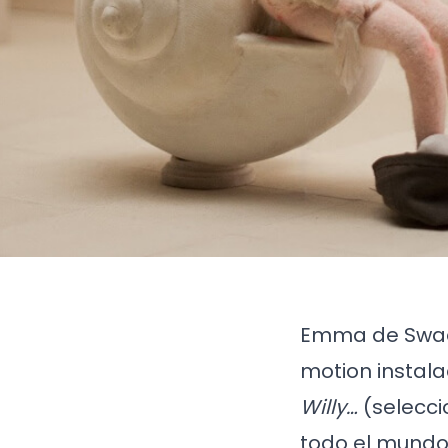
Emma de Swaef
motion instala
Willy…
(selecci
todo el mundo,