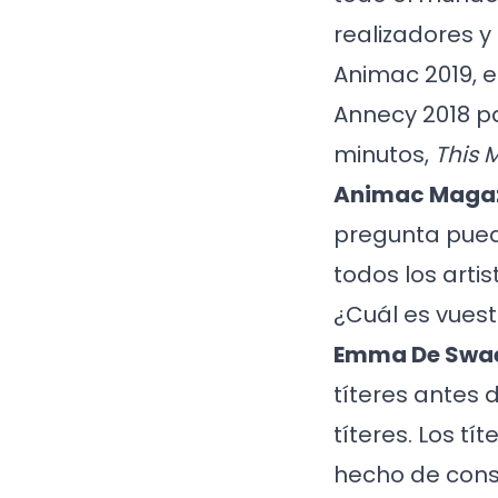
realizadores 
Animac 2019, e
Annecy 2018 p
minutos,
This 
Animac Magaz
pregunta pued
todos los arti
¿Cuál es vues
Emma De Swa
títeres antes 
títeres. Los t
hecho de const