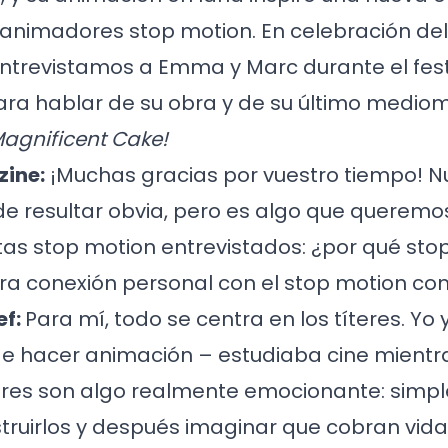
y animadores stop motion. En celebración de
ntrevistamos a Emma y Marc durante el fest
ara hablar de su obra y de su último medio
Magnificent Cake!
ine:
¡Muchas gracias por vuestro tiempo! N
e resultar obvia, pero es algo que queremo
stas stop motion entrevistados: ¿por qué sto
tra conexión personal con el stop motion co
ef:
Para mí, todo se centra en los títeres. Yo
de hacer animación – estudiaba cine mientr
íteres son algo realmente emocionante: simp
ruirlos y después imaginar que cobran vida…