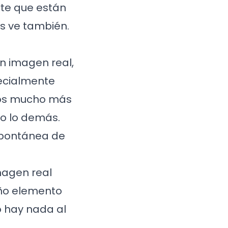
arte que están
os ve también.
n imagen real,
pecialmente
imos mucho más
do lo demás.
spontánea de
magen real
eño elemento
o hay nada al