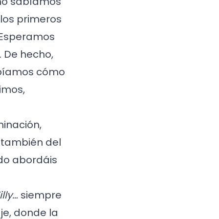
¡no sabíamos
los primeros
. Esperamos
. De hecho,
sabíamos cómo
imos,
minación,
 ¡también del
do abordáis
lly…
siempre
e, donde la