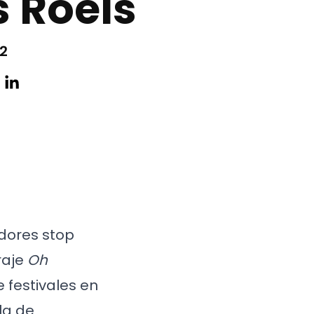
 Roels
22
dores stop
raje
Oh
e festivales en
la de