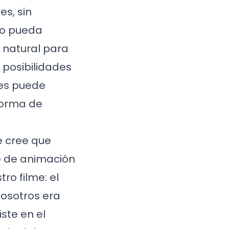
s, sin
co pueda
s natural para
 posibilidades
ces puede
 forma de
e cree que
te de animación
ro filme: el
nosotros era
ste en el