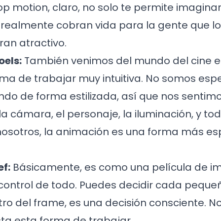
stop motion, claro, no solo te permite imagin
e realmente cobran vida para la gente que l
ran atractivo.
els:
También venimos del mundo del cine e
rma de trabajar muy intuitiva. No somos es
ndo de forma estilizada, así que nos sent
 cámara, el personaje, la iluminación, y to
 nosotros, la animación es una forma más e
f:
Básicamente, es como una película de i
 control de todo. Puedes decidir cada pequ
ro del frame, es una decisión consciente. N
sta esta forma de trabajar.