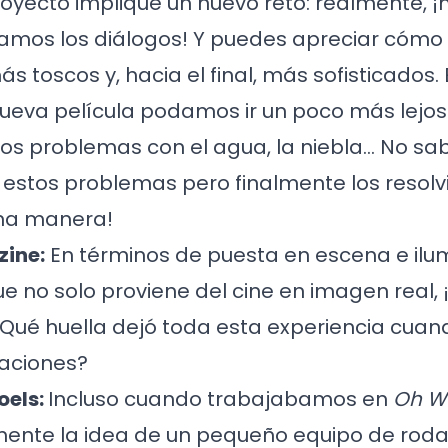
oyecto implique un nuevo reto: realmente, 
mos los diálogos! Y puedes apreciar cómo 
s toscos y, hacia el final, más sofisticados
ueva película podamos ir un poco más lejos
os problemas con el agua, la niebla… No 
 estos problemas pero finalmente los resolv
na manera!
ine:
En términos de puesta en escena e ilu
e no solo proviene del cine en imagen real,
Qué huella dejó toda esta experiencia cuan
aciones?
oels:
Incluso cuando trabajabamos en
Oh Wi
ente la idea de un pequeño equipo de rodaj