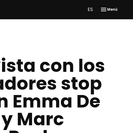
ES
Menú
ista con los
adores stop
n Emma De
 y Marc