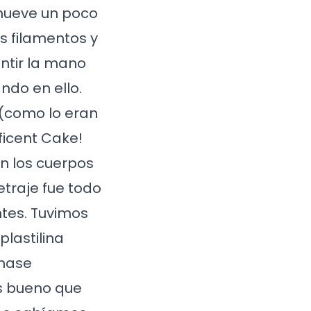
 mueve un poco
s filamentos y
ntir la mano
ndo en ello.
 (como lo eran
ficent Cake!
n los cuerpos
etraje fue todo
ntes. Tuvimos
lastilina
anase
 es bueno que