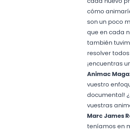
cada nuevo pr
cómo animaría
son un poco má
que en cada n
también tuvim
resolver todos
¡encuentras u
Animac Magaz
vuestro enfoqu
documental! ¿
vuestras anim
Marc James R
teníamos en m