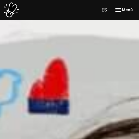
ES
Menú