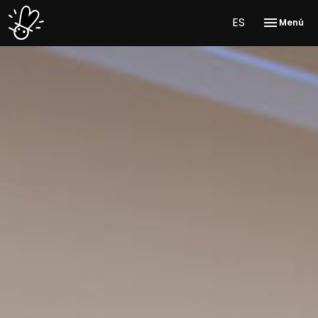
ES
Menú