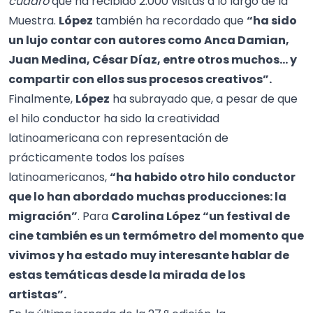
cuadro
que ha recibido 2.000 visitas a lo largo de la
Muestra.
López
también ha recordado que
“ha sido
un lujo contar con autores como Anca Damian,
Juan Medina, César Díaz, entre otros muchos… y
compartir con ellos sus procesos creativos”.
Finalmente,
López
ha subrayado que, a pesar de que
el hilo conductor ha sido la creatividad
latinoamericana con representación de
prácticamente todos los países
latinoamericanos,
“ha habido otro hilo conductor
que lo han abordado muchas producciones: la
migración”
. Para
Carolina López “un festival de
cine también es un termómetro del momento que
vivimos y ha estado muy interesante hablar de
estas temáticas desde la mirada de los
artistas”.