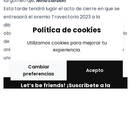
largometraje,
Niño carbón
.
Esta tarde tendrá lugar el acto de cierre en que se
entregará el premio Trayectoria 2023 a la
dibujante
Pilarín Bayés
(Vic, 1941), por su magnífica
Política de cookies
obra como ilustradora, que ha calado en el imaginario
de creadores y creadoras, también del mundo de la
Utilizamos cookies para mejorar tu
animación. Bayés también participará esta tarde en
experiencia.
una firma de libros en el
foyer
de La Llotja.
Cambiar
Acepto
preferencias
Let’s be friends! ¡Suscríbete a la
nuestra newsletter!