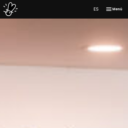
ES
Menú