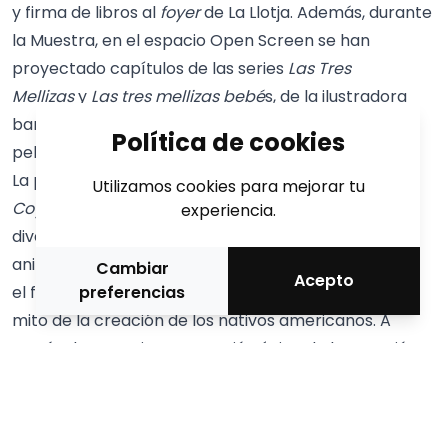
y firma de libros al
foyer
de La Llotja. Además, durante
la Muestra, en el espacio Open Screen se han
proyectado capítulos de las series
Las Tres
Mellizas
y
Las tres mellizas bebé
s, de la ilustradora
barcelonesa, y también se ha podido ver la
Política de cookies
película
Las Tres Mellizas y Gaudí
.
La proyección del largometraje
Four Souls of
Utilizamos cookies para mejorar tu
Coyote
cerrará la 28.ª edición del Animac más
experiencia.
diverso. Dirigido por el consumado director de
animación Áron Gauder (Premio Cristal de Annecy),
Cambiar
Acepto
el film presenta una aventura épica que explica el
preferencias
mito de la creación de los nativos americanos. A
través de una reinterpretación única de la creación
del universo, la película destaca la necesidad urgente
de vivir en armonía con el entorno antes no sea
demasiado tarde.