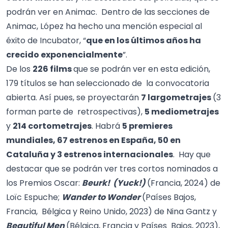
podrán ver en Animac. Dentro de las secciones de
Animac, López ha hecho una mención especial al
éxito de Incubator, “
que en los últimos años ha
crecido exponencialmente
”.
De los
226 films
que se podrán ver en esta edición,
179 títulos se han seleccionado de la convocatoria
abierta. Así pues, se proyectarán
7 largometrajes
(3
forman parte de retrospectivas),
5 mediometrajes
y
214 cortometrajes
. Habrá
5 premieres
mundiales, 67 estrenos en España, 50 en
Cataluña y 3 estrenos internacionales
. Hay que
destacar que se podrán ver tres cortos nominados a
los Premios Oscar:
Beurk! (Yuck!)
(Francia, 2024) de
Loïc Espuche;
Wander to Wonder
(Países Bajos,
Francia, Bélgica y Reino Unido, 2023) de Nina Gantz y
Beautiful Men
(Bélgica, Francia y Países Bajos, 2023),