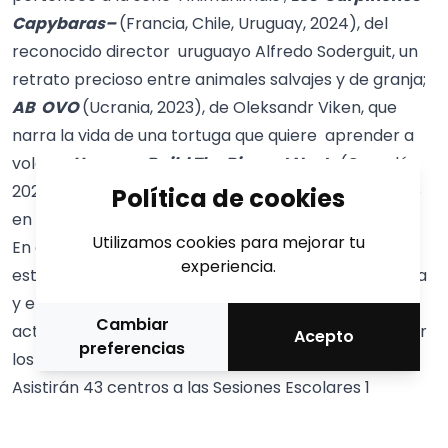
Capybaras–
(Francia, Chile, Uruguay, 2024), del
reconocido director uruguayo Alfredo Soderguit, un
retrato precioso entre animales salvajes y de granja;
AB OVO
(Ucrania, 2023), de Oleksandr Viken, que
narra la vida de una tortuga que quiere aprender a
volar, y
Humans Build The Biggest Nests
(Canadá,
2024), del animador Isaac King, también en estreno
Política de cookies
en España.
Utilizamos cookies para mejorar tu
En cuanto a las
Sesiones Escolares
, participarán
experiencia.
este año 11.791 alumnos presencialmente en La Llotja
y en CaixaForum. La iniciativa es una de las
Cambiar
actividades más queridas de la Muestra y tiene lugar
Acepto
preferencias
los días previos: del 17 al 20 de febrero de 2025.
Asistirán 43 centros a las Sesiones Escolares 1
(educación infantil y ciclo inicial), 38, a las Sesiones
Escolares 2 (ciclo medio y superior), y 14, a las