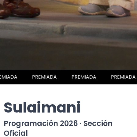
PREMIADA
PREMIADA
PREMIADA
PREMIA
Sulaimani
Programación 2026 · Sección
Oficial