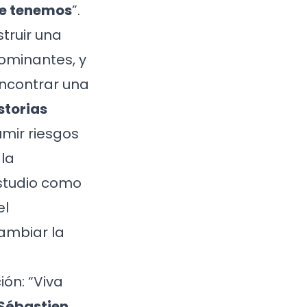
que tenemos
”.
truir una
ominantes, y
ncontrar una
storias
umir riesgos
la
studio como
el
ambiar la
ón: “Viva
Sébastien