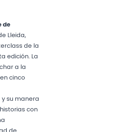
e de
e Lleida,
erclass de la
ta edición. La
char a la
en cinco
o y su manera
istorias con
ha
dad de