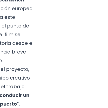
ación europea
a este
 el punto de
l film se
toria desde el
encia breve
o.
el proyecto,
ipo creativo
del trabajo
 conducir un
 puerto
”.