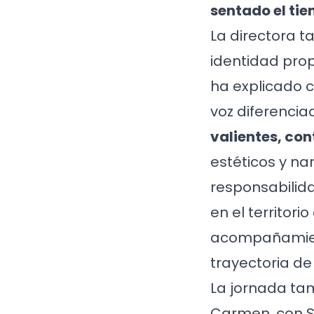
sentado el tie
La directora t
identidad pro
ha explicado 
voz diferenci
valientes, co
estéticos y na
responsabilid
en el territor
acompañamient
trayectoria de
La jornada tam
Carmen, con S