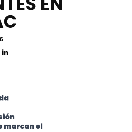
NTES EN
AC
26
ada
sión
e marcan el