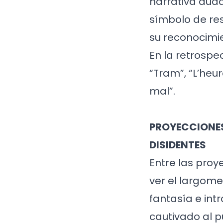
narrativa aud
símbolo de res
su reconocimie
En la retrospe
“Tram”, “L’heur
mal”.
PROYECCIONES
DISIDENTES
Entre las proy
ver el largome
fantasía e int
cautivado al pú