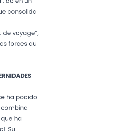
rtido en un
que consolida
t de voyage”,
les forces du
TERNIDADES
se ha podido
ue combina
y que ha
al. Su