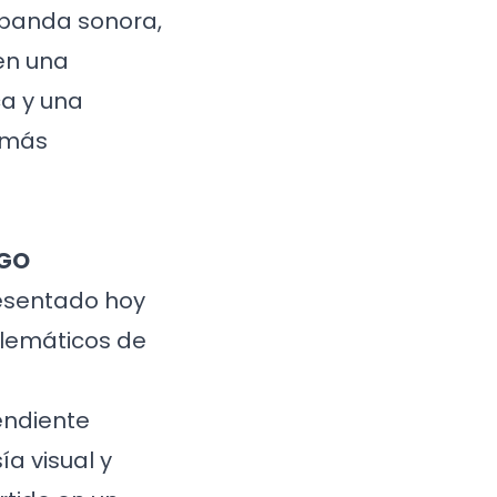
 banda sonora,
en una
a y una
 más
SGO
resentado hoy
blemáticos de
endiente
a visual y