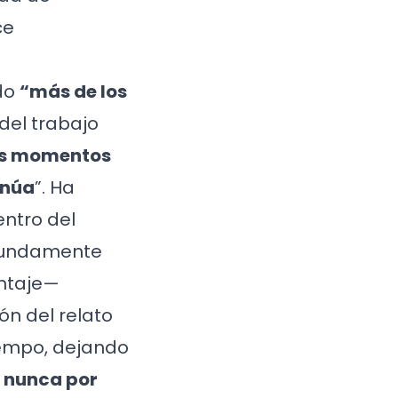
ce
ido
“más de los
 del trabajo
es momentos
inúa
”. Ha
entro del
ofundamente
ontaje—
ón del relato
tiempo, dejando
r nunca por