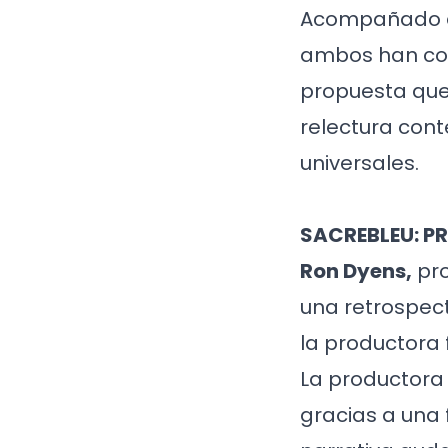
Acompañado
ambos han co
propuesta que
relectura con
universales.
SACREBLEU: P
Ron Dyens,
pro
una retrospec
la productora 
La productora
gracias a una 