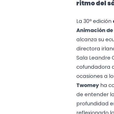
ritmo del 
La 30ª edición
Animación de
alcanza su ec
directora irla
Sala Leandre C
cofundadora d
ocasiones a lo
Twomey
ha co
de entender l
profundidad e
reflexionado l