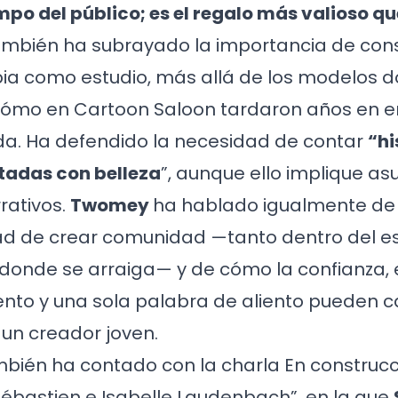
mpo del público; es el regalo más valioso 
ambién ha subrayado la importancia de cons
pia como estudio, más allá de los modelos d
cómo en Cartoon Saloon tardaron años en e
ada. Ha defendido la necesidad de contar
“hi
ntadas con belleza
”, aunque ello implique as
rrativos.
Twomey
ha hablado igualmente de 
ad de crear comunidad —tanto dentro del e
io donde se arraiga— y de cómo la confianza, 
o y una sola palabra de aliento pueden c
 un creador joven.
bién ha contado con la charla En construcci
ébastien e Isabelle Laudenbach”, en la que