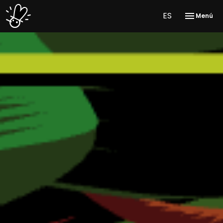
ES
Menú