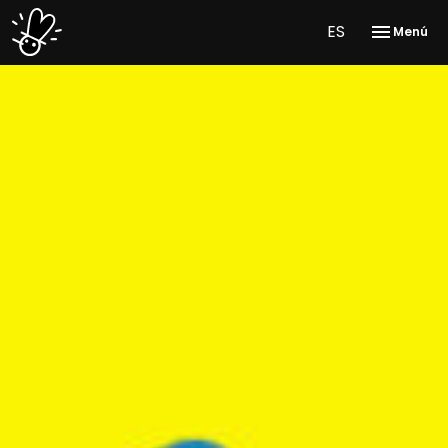
ES
Menú