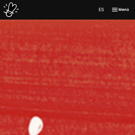
ES
Menú