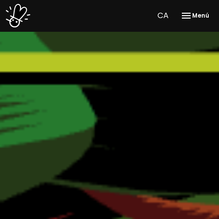
CA
Menú