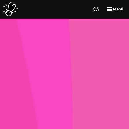
CA
Menú