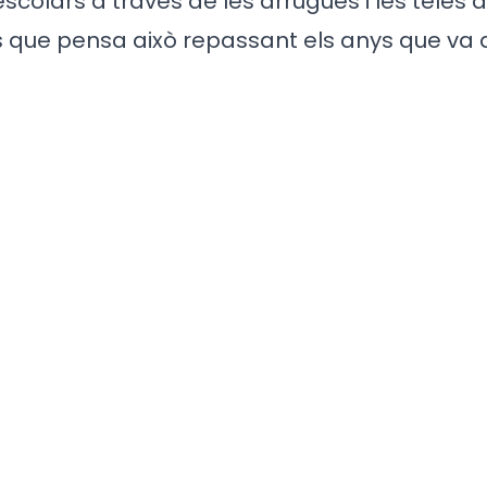
colars a través de les arrugues i les teles 
 que pensa això repassant els anys que va a