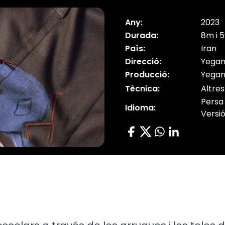
Any:
2023
Durada:
8m i 
País:
Iran
Direcció:
Yega
Producció:
Yega
Tècnica:
Altres
Persa
Idioma:
Versió