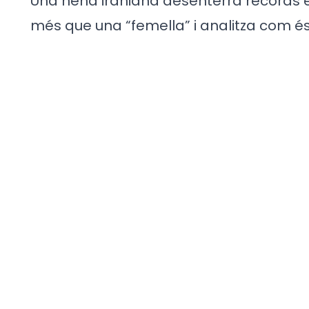
Una nena iraniana desenterra records es
més que una “femella” i analitza com és