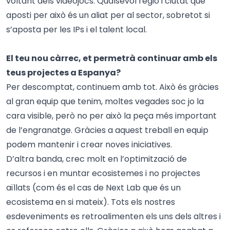
voltant dels videojocs. Qualsevol regió i ciutat que
aposti per això és un aliat per al sector, sobretot si
s’aposta per les IPs i el talent local.
El teu nou càrrec, et permetrà continuar amb els
teus projectes a Espanya?
Per descomptat, continuem amb tot. Això és gràcies
al gran equip que tenim, moltes vegades soc jo la
cara visible, però no per això la peça més important
de l’engranatge. Gràcies a aquest treball en equip
podem mantenir i crear noves iniciatives.
D’altra banda, crec molt en l’optimització de
recursos i en muntar ecosistemes i no projectes
aïllats (com és el cas de Next Lab que és un
ecosistema en si mateix). Tots els nostres
esdeveniments es retroalimenten els uns dels altres i