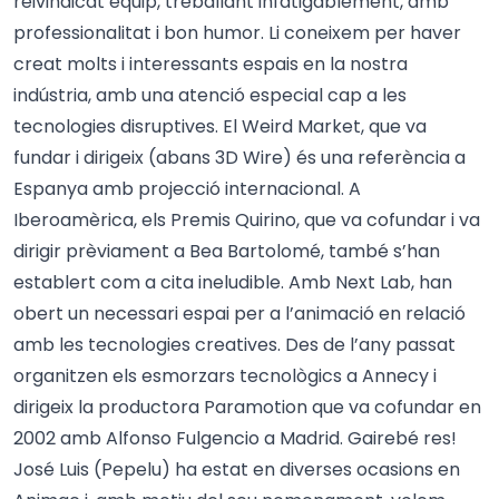
reivindicat equip, treballant infatigablement, amb
professionalitat i bon humor. Li coneixem per haver
creat molts i interessants espais en la nostra
indústria, amb una atenció especial cap a les
tecnologies disruptives. El Weird Market, que va
fundar i dirigeix (abans 3D Wire) és una referència a
Espanya amb projecció internacional. A
Iberoamèrica, els Premis Quirino, que va cofundar i va
dirigir prèviament a Bea Bartolomé, també s’han
establert com a cita ineludible. Amb Next Lab, han
obert un necessari espai per a l’animació en relació
amb les tecnologies creatives. Des de l’any passat
organitzen els esmorzars tecnològics a Annecy i
dirigeix la productora Paramotion que va cofundar en
2002 amb Alfonso Fulgencio a Madrid. Gairebé res!
José Luis (Pepelu) ha estat en diverses ocasions en