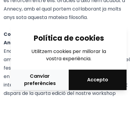
es reforcen entre ells. Gràcies a això hem acabat a
Annecy, amb el qual portem col·laborant ja molts
anys sota aquesta mateixa filosofia.
Continuareu amb els esmorzars tecnològics a
Política de cookies
Annecy? Què podem esperar en ells enguany?
Encara està per definir. En paral·lel i molt relacionat
Utilitzem cookies per millorar la
vostra experiència.
amb els desdejunis tecnològics, serem presents en el
festival en la part d’animació amb una conferència
Canviar
en què mostrarem quatre projectes d’animació
Accepto
preferències
internacionals molt interessants i amb apostes molt
dispars de la quarta edició del nostre workshop
d’animació i tecnologies innovadores
Next Lab
Generation
, molt en la línia de l’aposta del festival
amb el nou àrea XR&Games.