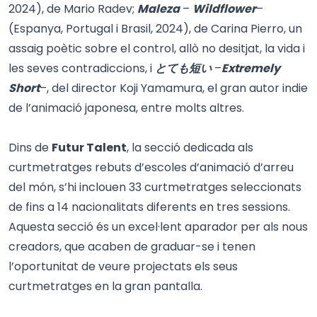
2024), de Mario Radev;
Maleza
–
Wildflower
–
(Espanya, Portugal i Brasil, 2024), de Carina Pierro, un
assaig poètic sobre el control, allò no desitjat, la vida i
les seves contradiccions, i
とても短い
–
Extremely
Short
–, del director Koji Yamamura, el gran autor indie
de l’animació japonesa, entre molts altres.
Dins de
Futur Talent
, la secció dedicada als
curtmetratges rebuts d’escoles d’animació d’arreu
del món, s’hi inclouen 33 curtmetratges seleccionats
de fins a 14 nacionalitats diferents en tres sessions.
Aquesta secció és un excel·lent aparador per als nous
creadors, que acaben de graduar-se i tenen
l’oportunitat de veure projectats els seus
curtmetratges en la gran pantalla.