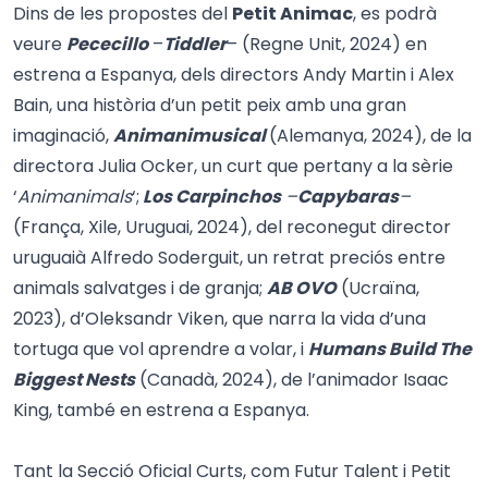
Dins de les propostes del
Petit Animac
, es podrà
veure
Pececillo
–
Tiddler
– (Regne Unit, 2024) en
estrena a Espanya, dels directors Andy Martin i Alex
Bain, una història d’un petit peix amb una gran
imaginació,
Animanimusical
(Alemanya, 2024), de la
directora Julia Ocker, un curt que pertany a la sèrie
‘
Animanimals
‘;
Los Carpinchos
–
Capybaras
–
(França, Xile, Uruguai, 2024), del reconegut director
uruguaià Alfredo Soderguit, un retrat preciós entre
animals salvatges i de granja;
AB OVO
(Ucraïna,
2023), d’Oleksandr Viken, que narra la vida d’una
tortuga que vol aprendre a volar, i
Humans Build The
Biggest Nests
(Canadà, 2024), de l’animador Isaac
King, també en estrena a Espanya.
Tant la Secció Oficial Curts, com Futur Talent i Petit