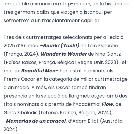
impecable animació en stop-motion, en la història de
tres germans calbs que viatgen a Istanbul per
sotmetre’s a un trasplantament capil·lar.
Tres dels curtmetratges seleccionats per a l’edició
2025 d’Animac
–Beurk! (Yuck!)
de Loïc Espuche
(França, 2024),
Wander to Wonder
de Nina Gantz
(Països Baixos, França, Bèlgica i Regne Unit, 2023) i el
mateix
Beautiful Men
– han estat nominats als
Premis Oscar en la categoria de millor curtmetratge
d’animació. A més, els Oscar també tindran
presència en la selecció de llargmetratges, amb dos
títols nominats als premis de l’Acadèmia:
Flow,
de
Gints Zibalodis (Letònia, França, Bèlgica, 2024),
i
Memorias de un caracol,
d’Adam Elliot (Austràlia,
2024).