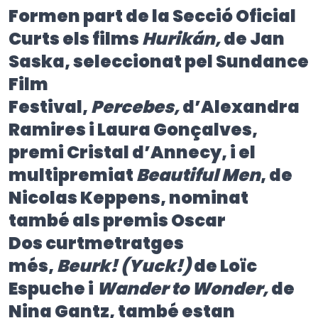
Formen part de la Secció Oficial
Curts els films
Hurikán,
de Jan
Saska, seleccionat pel Sundance
Film
Festival,
Percebes,
d’Alexandra
Ramires i Laura Gonçalves,
premi Cristal d’Annecy, i el
multipremiat
Beautiful Men
, de
Nicolas Keppens, nominat
també als premis Oscar
Dos curtmetratges
més,
Beurk! (Yuck!)
de Loïc
Espuche i
Wander to Wonder,
de
Nina Gantz, també estan