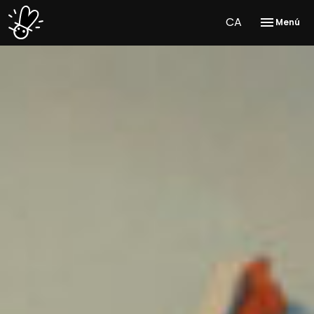
CA
Menú