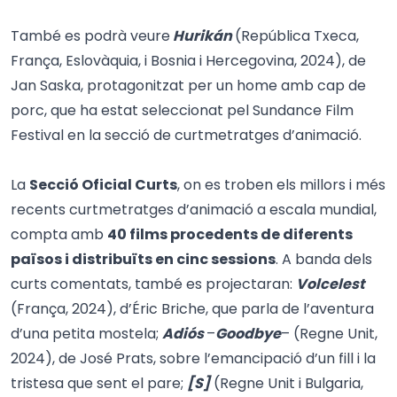
També es podrà veure
Hurikán
(República Txeca,
França, Eslovàquia, i Bosnia i Hercegovina, 2024), de
Jan Saska, protagonitzat per un home amb cap de
porc, que ha estat seleccionat pel Sundance Film
Festival en la secció de curtmetratges d’animació.
La
Secció Oficial Curts
, on es troben els millors i més
recents curtmetratges d’animació a escala mundial,
compta amb
40 films procedents de diferents
països i distribuïts en cinc sessions
. A banda dels
curts comentats, també es projectaran:
Volcelest
(França, 2024), d’Éric Briche, que parla de l’aventura
d’una petita mostela;
Adiós
–
Goodbye
– (Regne Unit,
2024), de José Prats, sobre l’emancipació d’un fill i la
tristesa que sent el pare;
[S]
(Regne Unit i Bulgaria,