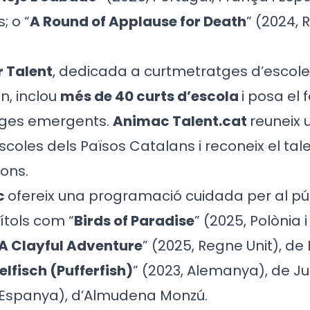
; o “
A Round of Applause for Death
” (2024, 
r Talent
, dedicada a curtmetratges d’escol
n, inclou
més de 40 curts d’escola
i posa el
atges emergents.
Animac Talent.cat
reuneix 
escoles dels Països Catalans i reconeix el ta
ons.
c
ofereix una programació cuidada per al públi
ítols com “
Birds of Paradise
” (2025, Polònia 
A Clayful Adventure
” (2025, Regne Unit), de 
lfisch (Pufferfish)
” (2023, Alemanya), de Ju
, Espanya), d’Almudena Monzú.