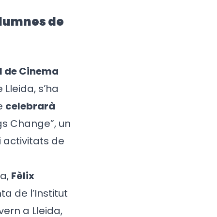
alumnes de
al de Cinema
Lleida, s’ha
se
celebrarà
ngs Change”, un
 activitats de
da,
Fèlix
ta de l’Institut
vern a Lleida,