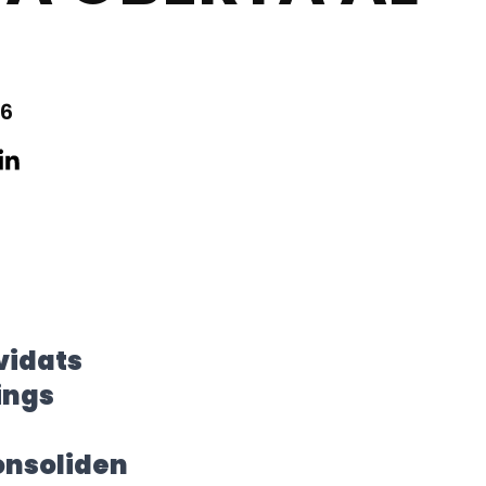
I
26
vidats
ings
consoliden