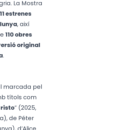
gria. La Mostra
11 estrenes
alunya
, així
de
110 obres
ersió original
a
.
al marcada pel
mb títols com
risto
” (2025,
a), de Péter
nya), d’Alice