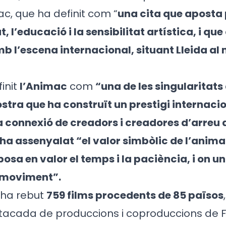
ac, que ha definit com “
una cita que aposta 
, l’educació i la sensibilitat artística, i qu
mb l’escena internacional, situant Lleida al
init
l’Animac
com
“una de les singularitats
stra que ha construït un prestigi internaci
a connexió de creadors i creadores d’arreu 
 ha assenyalat “el valor simbòlic de l’anim
osa en valor el temps i la paciència, i on un
 moviment”.
 ha rebut
759 films procedents de 85 països
tacada de produccions i coproduccions de 