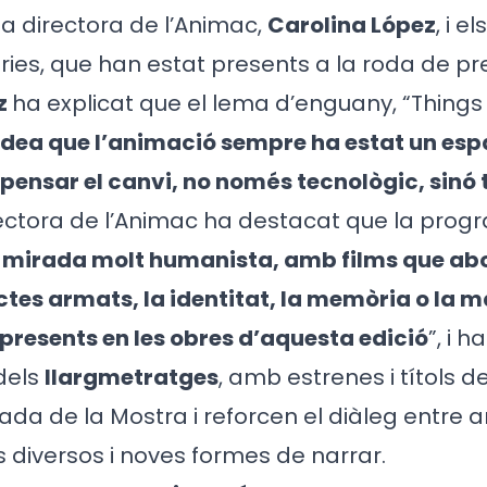
 la directora de l’Animac,
Carolina López
, i e
tries, que han estat presents a la roda de p
z
ha explicat que el lema d’enguany, “Thing
 idea que l’animació sempre ha estat un espa
 pensar el canvi, no només tecnològic, sinó 
irectora de l’Animac ha destacat que la pro
 mirada molt humanista, amb films que ab
ctes armats, la identitat, la memòria o la m
presents en les obres d’aquesta edició
”, i 
dels
llargmetratges
, amb estrenes i títols 
ada de la Mostra i reforcen el diàleg entre 
s diversos i noves formes de narrar.