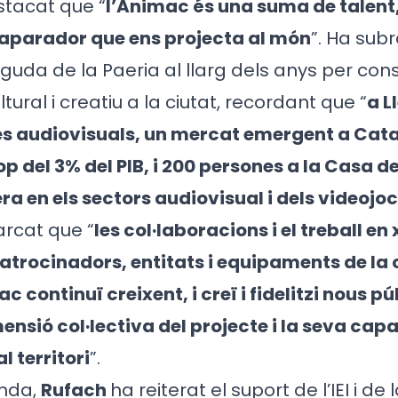
stacat que “
l’Animac és una suma de talent,
n aparador que ens projecta al món
”. Ha sub
nguda de la Paeria al llarg dels anys per con
ural i creatiu a la ciutat, recordant que “
a L
s audiovisuals, un mercat emergent a Cat
p del 3% del PIB, i 200 persones a la Casa d
era en els sectors audiovisual i dels videojoc
rcat que “
les col·laboracions i el treball e
patrocinadors, entitats i equipaments de la 
 continuï creixent, i creï i fidelitzi nous p
mensió col·lectiva del projecte i la seva cap
l territori
”.
anda,
Rufach
ha reiterat el suport de l’IEI i de