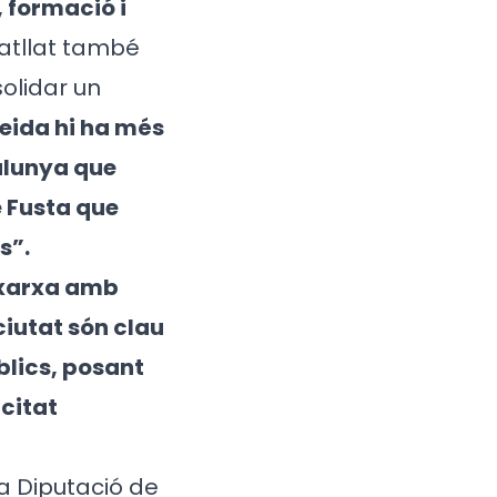
 formació i
ratllat també
solidar un
leida hi ha més
alunya que
e Fusta que
s”.
n xarxa amb
ciutat són clau
úblics, posant
acitat
 la Diputació de