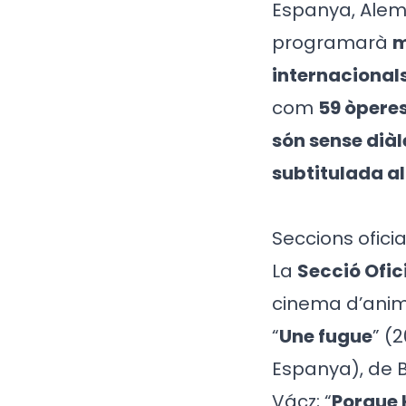
Espanya, Alema
programarà
m
internacional
com
59 òpere
són sense dià
subtitulada al
Seccions oficia
La
Secció Ofic
cinema d’anima
“
Une fugue
” (
Espanya), de 
Vácz; “
Porque 