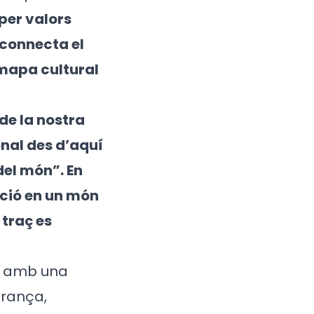
per valors
e connecta el
 mapa cultural
 de la nostra
onal des d’aquí
del món”. En
ació en un món
 traç es
, amb una
França,