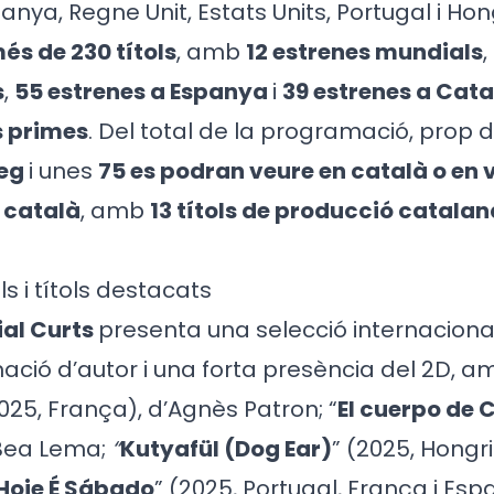
nya, Regne Unit, Estats Units, Portugal i Hon
és de 230 títols
, amb
12 estrenes mundials
,
s
,
55 estrenes a Espanya
i
39 estrenes a Cat
s primes
. Del total de la programació, prop 
leg
i unes
75 es podran veure en català o en v
 català
, amb
13 títols de producció catalan
ls i títols destacats
ial Curts
presenta una selecció internacion
ció d’autor i una forta presència del 2D, a
2025, França), d’Agnès Patron; “
El cuerpo de C
Bea Lema;
“
Kutyafül (Dog Ear)
” (2025, Hongri
Hoje É Sábado
” (2025, Portugal, França i Espa