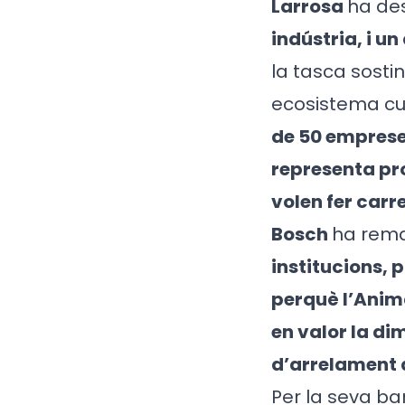
Larrosa
ha de
indústria, i u
la tasca sosti
ecosistema cult
de 50 emprese
representa pro
volen fer carr
Bosch
ha rema
institucions, 
perquè l’Animac
en valor la di
d’arrelament a
Per la seva b