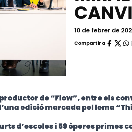
CANV
10 de febrer de 20
Compartir a
productor de “Flow”, entre els con
d’una edició marcada pel lema “Th
urts d’escoles i 59 òperes primes 