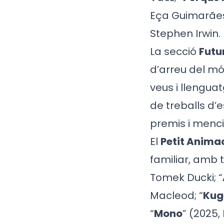
Eça Guimarães
Stephen Irwin.
La secció
Futu
d’arreu del mó
veus i llengu
de treballs d’
premis i menci
El
Petit Anima
familiar, amb t
Tomek Ducki; “
Macleod; “
Kuge
“
Mono
” (2025