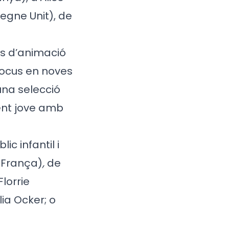
Regne Unit), de
es d’animació
 focus en noves
una selecció
lent jove amb
c infantil i
i França)
,
de
Florrie
lia Ocker; o