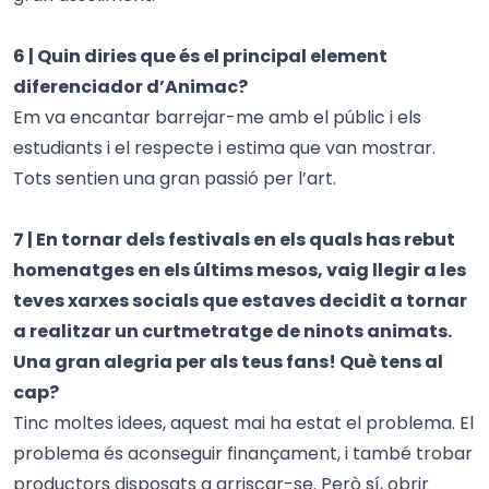
6 | Quin diries que és el principal element
diferenciador d’Animac?
Em va encantar barrejar-me amb el públic i els
estudiants i el respecte i estima que van mostrar.
Tots sentien una gran passió per l’art.
7 | En tornar dels festivals en els quals has rebut
homenatges en els últims mesos, vaig llegir a les
teves xarxes socials que estaves decidit a tornar
a realitzar un curtmetratge de ninots animats.
Una gran alegria per als teus fans! Què tens al
cap?
Tinc moltes idees, aquest mai ha estat el problema. El
problema és aconseguir finançament, i també trobar
productors disposats a arriscar-se. Però sí, obrir