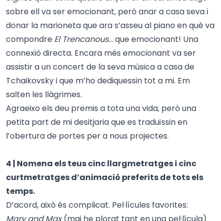
sobre ell va ser emocionant, però anar a casa seva i
donar la marioneta que ara s’asseu al piano en què va
compondre
El Trencanous
… que emocionant! Una
connexió directa. Encara més emocionant va ser
assistir a un concert de la seva música a casa de
Tchaikovsky i que m’ho dediquessin tot a mi. Em
salten les llàgrimes.
Agraeixo els deu premis a tota una vida, però una
petita part de mi desitjaria que es traduïssin en
l’obertura de portes per a nous projectes.
4 | Nomena els teus cinc llargmetratges i cinc
curtmetratges d’animació preferits de tots els
temps.
D’acord, això és complicat. Pel·lícules favorites:
Mary and Max
(mai he plorat tant en una pel·lícula)