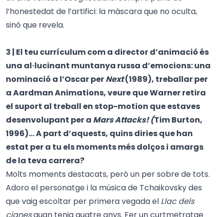
l’honestedat de l’artifici: la màscara que no oculta,
sinó que revela.
3 | El teu currículum com a director d’animació és
una al·lucinant muntanya russa d’emocions: una
nominació a l’Oscar per
Next
(1989), treballar per
a Aardman Animations, veure que Warner retira
el suport al treball en stop-motion que estaves
desenvolupant per a
Mars Attacks! (
Tim Burton,
1996)… A part d’aquests, quins diries que han
estat per a tu els moments més dolços i amargs
de la teva carrera?
Molts moments destacats, però un per sobre de tots.
Adoro el personatge i la música de Tchaikovsky des
que vaig escoltar per primera vegada el
Llac dels
cignes
quan tenia quatre anys. Fer un curtmetratge