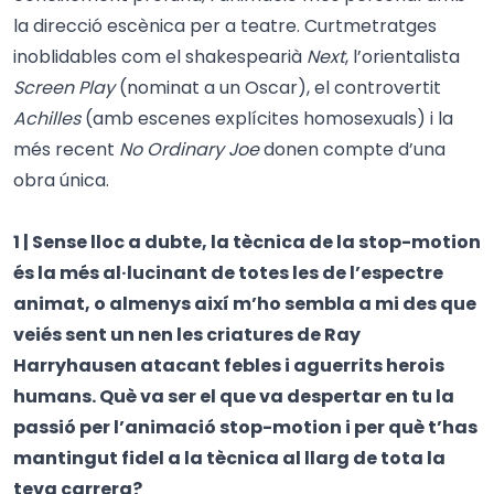
la direcció escènica per a teatre. Curtmetratges
inoblidables com el shakespearià
Next
, l’orientalista
Screen Play
(nominat a un Oscar), el controvertit
Achilles
(amb escenes explícites homosexuals) i la
més recent
No Ordinary Joe
donen compte d’una
obra única.
1 | Sense lloc a dubte, la tècnica de la stop-motion
és la més al·lucinant de totes les de l’espectre
animat, o almenys així m’ho sembla a mi des que
veiés sent un nen les criatures de Ray
Harryhausen atacant febles i aguerrits herois
humans. Què va ser el que va despertar en tu la
passió per l’animació stop-motion i per què t’has
mantingut fidel a la tècnica al llarg de tota la
teva carrera?