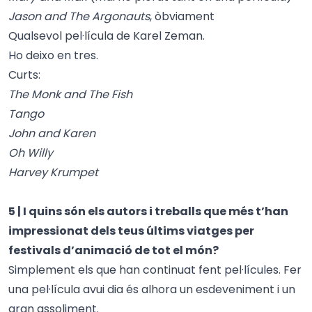
Jason and The Argonauts
, òbviament
Qualsevol pel·lícula de Karel Zeman.
Ho deixo en tres.
Curts:
The Monk and The Fish
Tango
John and Karen
Oh Willy
Harvey Krumpet
5 | I quins són els autors i treballs que més t’han
impressionat dels teus últims viatges per
festivals d’animació de tot el món?
Simplement els que han continuat fent pel·lícules. Fer
una pel·lícula avui dia és alhora un esdeveniment i un
gran assoliment.