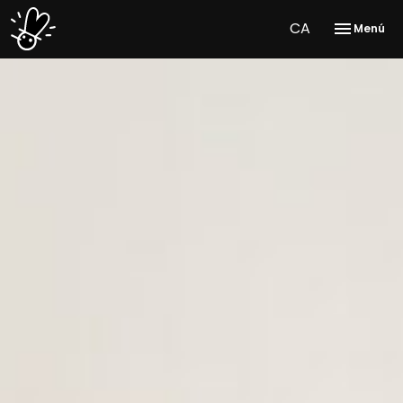
CA
Menú