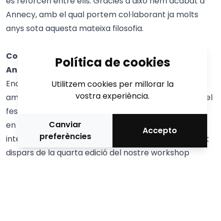
es reforcen entre ells. Gràcies a això hem acabat a
Annecy, amb el qual portem col·laborant ja molts
anys sota aquesta mateixa filosofia.
Continuareu amb els esmorzars tecnològics a
Política de cookies
Annecy? Què podem esperar en ells enguany?
Encara està per definir. En paral·lel i molt relacionat
Utilitzem cookies per millorar la
vostra experiència.
amb els desdejunis tecnològics, serem presents en el
festival en la part d’animació amb una conferència
Canviar
en què mostrarem quatre projectes d’animació
Accepto
preferències
internacionals molt interessants i amb apostes molt
dispars de la quarta edició del nostre workshop
d’animació i tecnologies innovadores
Next Lab
Generation
, molt en la línia de l’aposta del festival
amb el nou àrea XR&Games.