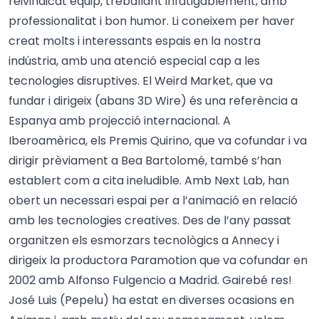
reivindicat equip, treballant infatigablement, amb
professionalitat i bon humor. Li coneixem per haver
creat molts i interessants espais en la nostra
indústria, amb una atenció especial cap a les
tecnologies disruptives. El Weird Market, que va
fundar i dirigeix (abans 3D Wire) és una referència a
Espanya amb projecció internacional. A
Iberoamèrica, els Premis Quirino, que va cofundar i va
dirigir prèviament a Bea Bartolomé, també s’han
establert com a cita ineludible. Amb Next Lab, han
obert un necessari espai per a l’animació en relació
amb les tecnologies creatives. Des de l’any passat
organitzen els esmorzars tecnològics a Annecy i
dirigeix la productora Paramotion que va cofundar en
2002 amb Alfonso Fulgencio a Madrid. Gairebé res!
José Luis (Pepelu) ha estat en diverses ocasions en