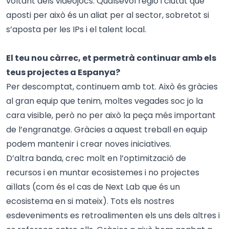
voltant dels videojocs. Qualsevol regió i ciutat que
aposti per això és un aliat per al sector, sobretot si
s’aposta per les IPs i el talent local.
El teu nou càrrec, et permetrà continuar amb els
teus projectes a Espanya?
Per descomptat, continuem amb tot. Això és gràcies
al gran equip que tenim, moltes vegades soc jo la
cara visible, però no per això la peça més important
de l’engranatge. Gràcies a aquest treball en equip
podem mantenir i crear noves iniciatives.
D’altra banda, crec molt en l’optimització de
recursos i en muntar ecosistemes i no projectes
aïllats (com és el cas de Next Lab que és un
ecosistema en si mateix). Tots els nostres
esdeveniments es retroalimenten els uns dels altres i