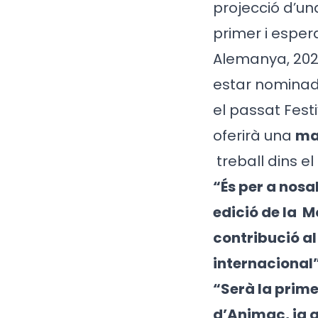
projecció d’un
primer i espe
Alemanya, 202
estar nomina
el passat Fest
oferirà una
ma
treball dins 
“És per a nos
edició de la
Mo
contribució a
internacional
“Serà la prim
d’Animac, ja 