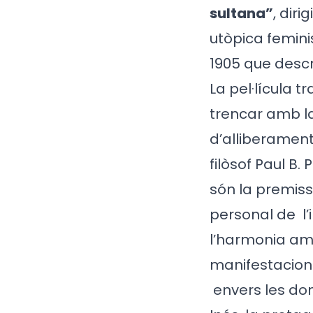
sultana”
, diri
utòpica femini
1905 que descr
La pel·lícula t
trencar amb l
d’alliberament
filòsof Paul B.
són la premiss
personal de
l
l’harmonia amb
manifestacions 
envers les done