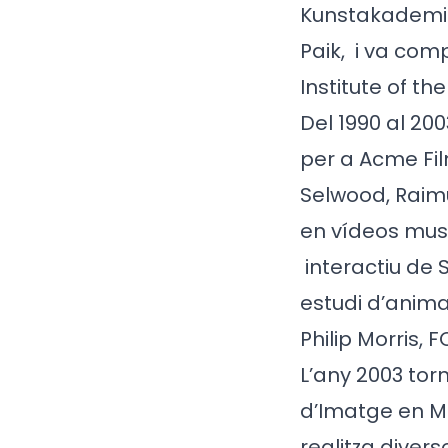
Kunstakademie
Paik,
i va com
Institute of th
Del 1990 al 20
per a Acme Fi
Selwood, Raim
en vídeos mus
interactiu de 
estudi d’anim
Philip Morris,
L’any 2003 torn
d’Imatge en 
realitza diver