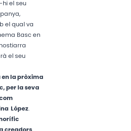
hi el seu
spanya,
 el qual va
Cinema Basc en
nostiarra
rà el seu
 en la pròxima
, per la seva
 com
ina
López
.
orífic
 a creadors