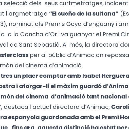
a selecció dels
seus curtmetratges, incloent-
rat llargmetratge
“El sueño de la sultana”
(E
3), nominat als Premis Goya d’enguany i amb
da
a la Concha d’Or i va guanyar el Premi 
ival de Sant Sebastià. A
més, la directora do
sterclass
per al públic d’Animac on repassa
el món del cinema d’animació.
altres un plaer comptar amb Isabel Herguera
stra i atorgar-li el màxim guardó d’Animac
l món del cinema
d’animació tant nacional
”
, destaca l’actual directora d’Animac,
Carol
era espanyola guardonada amb el Premi Hon
que,
fins ara, aquesta distinció ha estat per