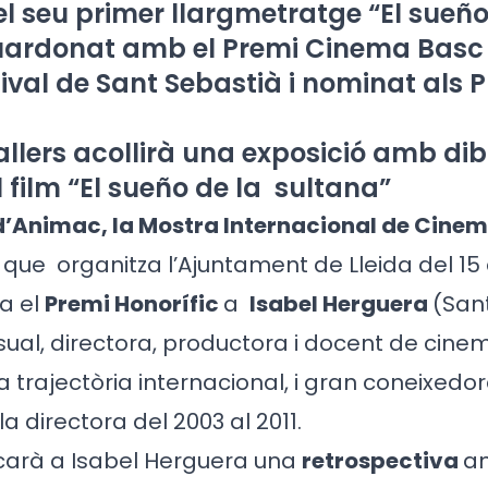
el seu primer llargmetratge “El sueño
uardonat amb el Premi Cinema Basc 
ival de Sant Sebastià i nominat als 
allers acollirà una exposició amb dib
l film “El sueño de la sultana”
 d’Animac, la Mostra Internacional de Cine
, que
organitza l’Ajuntament de Lleida del 15 
a el
Premi Honorífic
a
Isabel Herguera
(San
visual, directora, productora i docent de cin
 trajectòria internacional, i gran coneixedor
la directora del 2003 al 2011.
icarà a Isabel Herguera una
retrospectiva
a