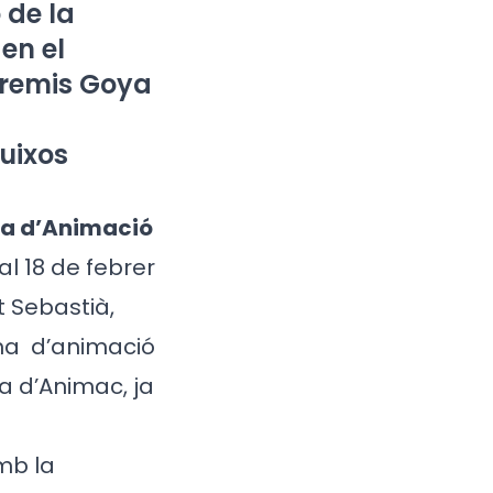
 de la
en el
Premis Goya
uixos
ma d’Animació
al 18 de febrer
t Sebastià,
ema
d’animació
a d’Animac, ja
mb la