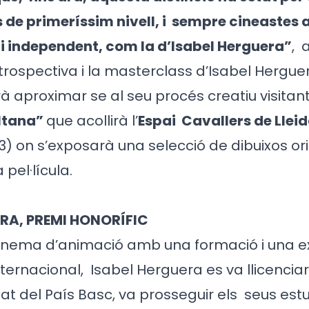
 de primeríssim nivell, i
sempre cineastes 
 i independent, com la d’Isabel Herguera”
,
trospectiva i la masterclass d’Isabel Herguer
 aproximar se al seu procés creatiu visitant 
ultana”
que acollirà l’
Espai
Cavallers de Llei
3) on s’exposarà una selecció de dibuixos ori
 pel·lícula.
RA, PREMI HONORÍFIC
cinema d’animació amb una formació i una e
nternacional,
Isabel Herguera es va llicenciar
tat del País Basc, va prosseguir els
seus estu