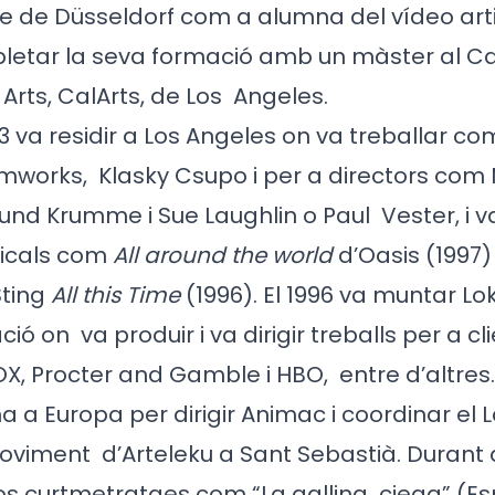
 de Düsseldorf com a alumna del vídeo ar
pletar la seva formació amb un màster al Cal
e Arts, CalArts, de Los
Angeles.
03 va residir a Los Angeles on va treballar 
lmworks,
Klasky Csupo i per a directors co
und Krumme i Sue Laughlin o Paul
Vester, i 
icals com
All around the world
d’Oasis (1997
Sting
All this Time
(1996). El 1996 va muntar Lok
ació on
va produir i va dirigir treballs per a c
 FOX, Procter and Gamble i HBO,
entre d’altres.
a a Europa per dirigir Animac i coordinar el 
Moviment
d’Arteleku a Sant Sebastià. Durant
sos curtmetratges com “La gallina
ciega” (Es