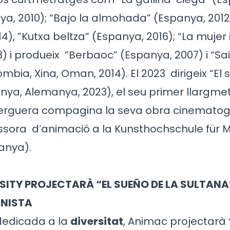
a, 2010); “Bajo la almohada” (Espanya, 2012
14), ”Kutxa beltza” (Espanya, 2016); “La mujer 
) i produeix
“Berbaoc” (Espanya, 2007) i “Sai
mbia, Xina, Oman, 2014). El 2023
dirigeix “El
nya, Alemanya, 2023), el seu primer llargme
erguera compagina la seva obra cinematog
essora
d’animació a la Kunsthochschule für 
anya).
SITY PROJECTARÀ “EL SUEÑO DE LA SULTANA
INISTA
dedicada a la
diversitat
, Animac projectarà