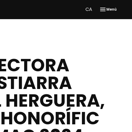
CA
Menú
RECTORA
STIARRA
L HERGUERA,
 HONORÍFIC