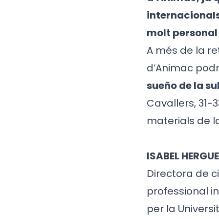
internacionals
molt personal
A més de la re
d’Animac podrà
sueño de la s
Cavallers, 31-3
materials de la
ISABEL HERGUE
Directora de 
professional i
per la Universi