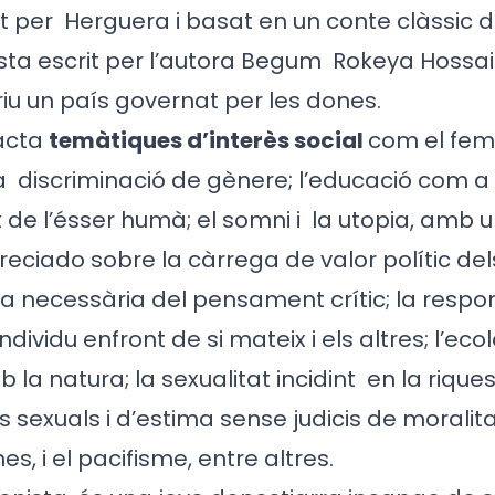
git per
Herguera i basat en un conte clàssic de
sta escrit per l’autora Begum
Rokeya Hossain
iu un país governat per les dones.
racta
temàtiques d’interès social
com el fem
a
discriminació de gènere; l’educació com a
 de l’ésser humà; el somni i
la utopia, amb u
 Preciado sobre la càrrega de valor polític de
a necessària del pensament crític; la respon
’individu enfront de si mateix i els altres; l’ecol
 la natura; la sexualitat incidint
en la rique
sexuals i d’estima sense judicis de moralitat
s, i el pacifisme, entre altres.