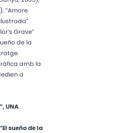
); “Amore
ilustrada”
lor’s Grave”
 sueño de la
tratge.
ràfica amb la
Medien a
”, UNA
“El sueño de la