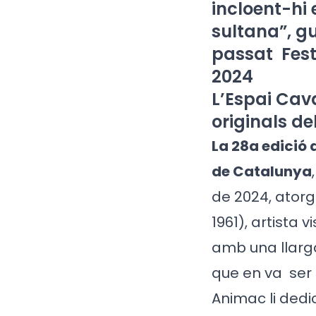
incloent-hi 
sultana”, g
passat Fest
2024
L’Espai Cav
originals de
La 28a edició
de Catalunya
de 2024, atorg
1961), artista 
amb una llarga
que en va
ser 
Animac li ded