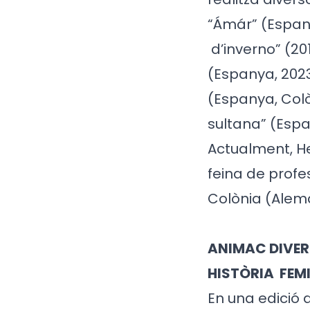
“Ámár” (Espany
d’inverno” (20
(Espanya, 2023
(Espanya, Colò
sultana” (Espa
Actualment, H
feina de prof
Colònia (Alem
ANIMAC DIVER
HISTÒRIA
FEM
En una edició 