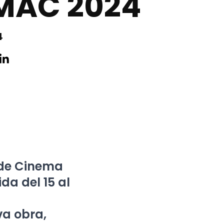
MAC 2024
4
 de Cinema
da del 15 al
va obra,