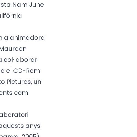
tista Nam June
ifòrnia
com a animadora
m Maureen
va col·laborar
) o el CD-Rom
o Pictures, un
lients com
Laboratori
 aquests anys
panya, 2005);