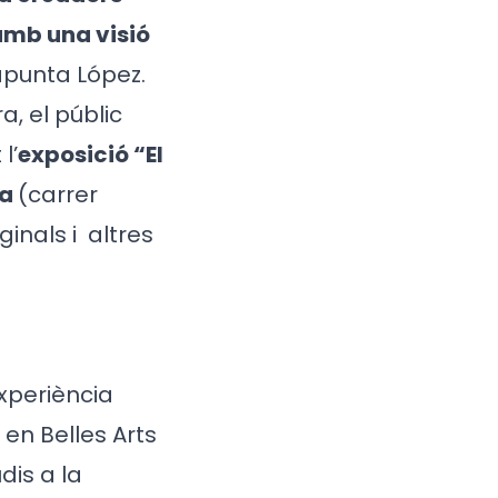
amb una visió
apunta López.
a, el públic
l’
exposició “El
da
(carrer
ginals i
altres
xperiència
 en Belles Arts
dis a la