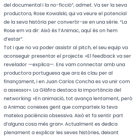
del documental i la no-ficció”, admet. Va ser la seva
productora, Rose Kowalski, qui va veure el potencial
de la seva història per convertir-se en una sèrie. “La
Rose em va dir: Això és l’Animac, aquí és on hem
d’estar”.
Tot i que no va poder assistir al pitch, el seu equip va
aconseguir presentar el projecte. «El feedback va ser
revelador —explica—. Ens vam connectar amb una
productora portuguesa que ara és clau per al
finançament, i en Juan Carlos Concha es va unir com
a assessor». La Glàfira destaca la importància del
networking: «En animació, tot avança lentament, però
a Animac coneixes gent que comparteix la teva
mateixa paciència obsessiva. Això et fa sentir part
d’alguna cosa més gran». Actualment es dedica
plenament a explicar les seves històries, deixant