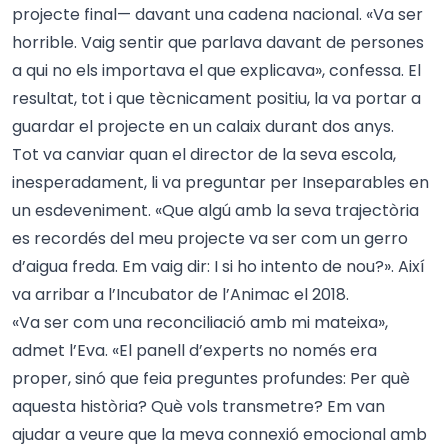
projecte final— davant una cadena nacional. «Va ser
horrible. Vaig sentir que parlava davant de persones
a qui no els importava el que explicava», confessa. El
resultat, tot i que tècnicament positiu, la va portar a
guardar el projecte en un calaix durant dos anys.
Tot va canviar quan el director de la seva escola,
inesperadament, li va preguntar per Inseparables en
un esdeveniment. «Que algú amb la seva trajectòria
es recordés del meu projecte va ser com un gerro
d’aigua freda. Em vaig dir: I si ho intento de nou?». Així
va arribar a l’Incubator de l’Animac el 2018.
«Va ser com una reconciliació amb mi mateixa»,
admet l’Eva. «El panell d’experts no només era
proper, sinó que feia preguntes profundes: Per què
aquesta història? Què vols transmetre? Em van
ajudar a veure que la meva connexió emocional amb