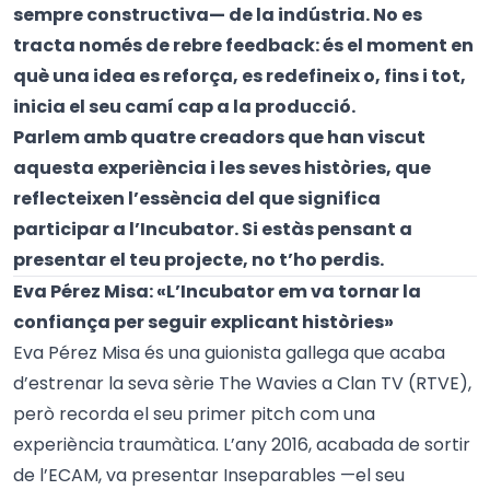
sempre constructiva— de la indústria. No es
tracta només de rebre feedback: és el moment en
què una idea es reforça, es redefineix o, fins i tot,
inicia el seu camí cap a la producció.
Parlem amb quatre creadors que han viscut
aquesta experiència i les seves històries, que
reflecteixen l’essència del que significa
participar a l’Incubator. Si estàs pensant a
presentar el teu projecte, no t’ho perdis.
Eva Pérez Misa: «L’Incubator em va tornar la
confiança per seguir explicant històries»
Eva Pérez Misa és una guionista gallega que acaba
d’estrenar la seva sèrie The Wavies a Clan TV (RTVE),
però recorda el seu primer pitch com una
experiència traumàtica. L’any 2016, acabada de sortir
de l’ECAM, va presentar Inseparables —el seu