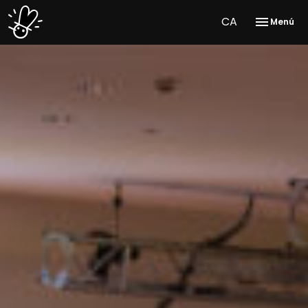
CA
Menú