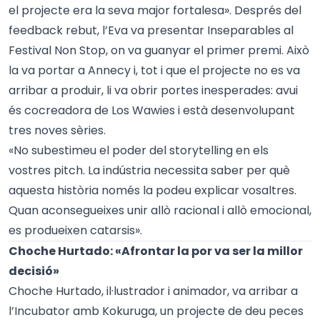
el projecte era la seva major fortalesa». Després del
feedback rebut, l’Eva va presentar Inseparables al
Festival Non Stop, on va guanyar el primer premi. Això
la va portar a Annecy i, tot i que el projecte no es va
arribar a produir, li va obrir portes inesperades: avui
és cocreadora de Los Wawies i està desenvolupant
tres noves sèries.
«No subestimeu el poder del storytelling en els
vostres pitch. La indústria necessita saber per què
aquesta història només la podeu explicar vosaltres.
Quan aconsegueixes unir allò racional i allò emocional,
es produeixen catarsis».
Choche Hurtado: «Afrontar la por va ser la millor
decisió»
Choche Hurtado, il·lustrador i animador, va arribar a
l’Incubator amb Kokuruga, un projecte de deu peces