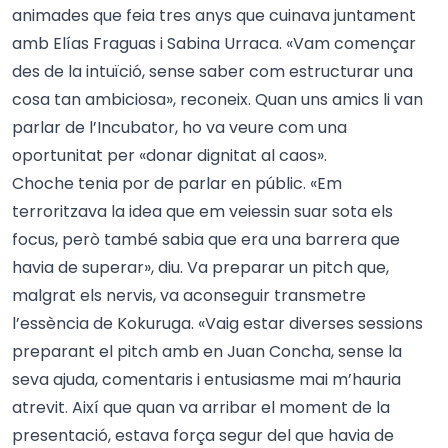
animades que feia tres anys que cuinava juntament
amb Elías Fraguas i Sabina Urraca. «Vam començar
des de la intuïció, sense saber com estructurar una
cosa tan ambiciosa», reconeix. Quan uns amics li van
parlar de l’Incubator, ho va veure com una
oportunitat per «donar dignitat al caos».
Choche tenia por de parlar en públic. «Em
terroritzava la idea que em veiessin suar sota els
focus, però també sabia que era una barrera que
havia de superar», diu. Va preparar un pitch que,
malgrat els nervis, va aconseguir transmetre
l’essència de Kokuruga. «Vaig estar diverses sessions
preparant el pitch amb en Juan Concha, sense la
seva ajuda, comentaris i entusiasme mai m’hauria
atrevit. Així que quan va arribar el moment de la
presentació, estava força segur del que havia de