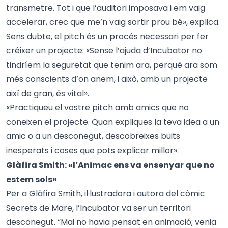
transmetre. Tot i que l’auditori imposava i em vaig
accelerar, crec que me’n vaig sortir prou bé», explica.
Sens dubte, el pitch és un procés necessari per fer
créixer un projecte: «Sense l’ajuda d’Incubator no
tindríem la seguretat que tenim ara, perquè ara som
més conscients d’on anem, i això, amb un projecte
així de gran, és vital».
«Practiqueu el vostre pitch amb amics que no
coneixen el projecte. Quan expliques la teva idea a un
amic o a un desconegut, descobreixes buits
inesperats i coses que pots explicar millor».
Glàfira Smith: «l’Animac ens va ensenyar que no
estem sols»
Per a Glàfira Smith, il·lustradora i autora del còmic
Secrets de Mare, l’Incubator va ser un territori
desconegut. “Mai no havia pensat en animació; venia