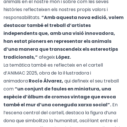
animals en el nostre món i sobre com les seves
històries reflecteixen els nostres propis valors i
responsabilitats.
“Amb aquesta nova edició, volem
destacar també el treball d’artistes
independents que, amb una visió innovadora,
han estat pioners en representar els animals
d’una manera que transcendeix els estereotips
tradicionals,”
afegeix
López.
La temàtica també es reflecteix en el cartell
d’ANIMAC 2025, obra de la il·lustradora i
animadora
Rocío Álvarez,
qui defineix el seu treball
com
“un conjunt de faules en miniatura, una
espècie d’àlbum de cromos vintage que evoca
també el mur d’una coneguda xarxa social”.
En
l’escena central del cartell, destaca la figura d’una
dona que simbolitza la humanitat, oscil·lant entre el