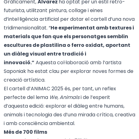
Gràficament,
Álvarez
ha optat per un estil retro-
futurista, utilitzant pintura, collage i eines
d’intel·ligència artificial per dotar el cartell d’una nova
tridimensionalitat. “
He experimentat amb textures i
materials que fan que els personatges semblin
escultures de plastilina o ferro oxidat, aportant
un diàleg visual entre tradició i
innovació.”
Aquesta col·laboració amb l’artista
Saponiak ha estat clau per explorar noves formes de
creació artística.
El cartell d’ANIMAC 2025 és, per tant, un reflex
perfecte del lema
We, Animals
i de l’esperit
d’aquesta edició: explorar el diàleg entre humans,
animals i tecnologia des d’una mirada crítica, creativa
i amb consciència ambiental.
Més de 700 films