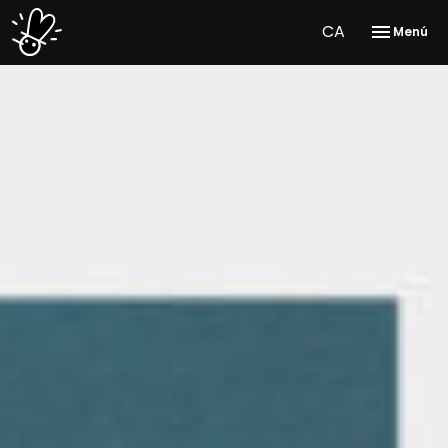
CA
Menú