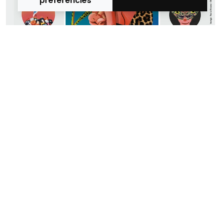
preferències
Let’s be friends! Subscriu-te a la