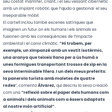
seu costat mamífer, criant, i el seu vessant cibernètic
amb un implant robòtic que l’ajuda a gestionar el seu
inseparable mòbil.
El cartell inclou també escenes satíriques que
imaginen un futur on els humans i els animals es
fusionen amb les conseqüències de l’impacte
ambiental i el canvi climàtic.
“Hi trobem, per
exemple, un ximpanzé amb un vestit isotèrmic,
una aranya que teixeix llana per a ús humà o
unes formigues transportant trossos de xip en la
seva interminable filera. I un dels meus preferits:
la panerola turista amb maletes de quatre
rodes
”, comenta
Álvarez,
qui descriu la seva creació
com una
“reflexió sobre el paper dels humans com
a animals i dels animals com a éssers adaptats
al nostre món artificial”.