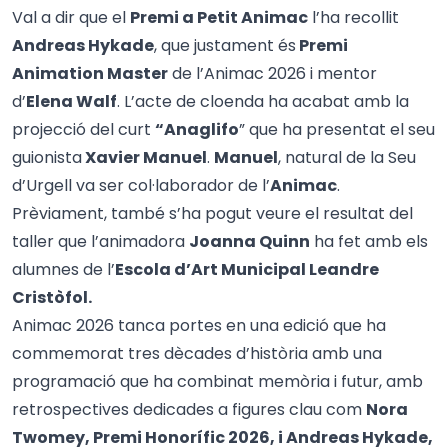
Val a dir que el
Premi a Petit Animac
l’ha recollit
Andreas Hykade
, que justament és
Premi
Animation Master
de l’Animac 2026 i mentor
d’
Elena Walf
. L’acte de cloenda ha acabat amb la
projecció del curt
“
Anaglifo
” que ha presentat el seu
guionista
Xavier Manuel
.
Manuel
, natural de la Seu
d’Urgell va ser col·laborador de l’
Animac
.
Prèviament, també s’ha pogut veure el resultat del
taller que l’animadora
Joanna Quinn
ha fet amb els
alumnes de l’
Escola d’Art Municipal Leandre
Cristòfol.
Animac 2026 tanca portes en una edició que ha
commemorat tres dècades d’història amb una
programació que ha combinat memòria i futur, amb
retrospectives dedicades a figures clau com
Nora
Twomey, Premi Honorífic 2026, i Andreas Hykade,