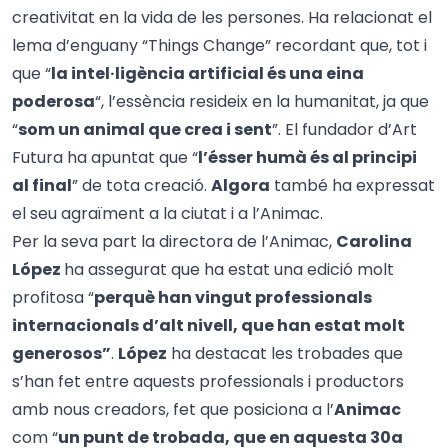
creativitat en la vida de les persones. Ha relacionat el
lema d’enguany “Things Change” recordant que, tot i
que “
la intel·ligència artificial és una eina
poderosa
“, l’essència resideix en la humanitat, ja que
“
som un animal que crea i sent
”. El fundador d’Art
Futura ha apuntat que “
l’ésser humà és al principi
al final
” de tota creació.
Algora
també ha expressat
el seu agraïment a la ciutat i a l’Animac.
Per la seva part la directora de l’Animac,
Carolina
López
ha assegurat que ha estat una edició molt
profitosa “
perquè han vingut professionals
internacionals d’alt nivell, que han estat molt
generosos”
.
López
ha destacat les trobades que
s’han fet entre aquests professionals i productors
amb nous creadors, fet que posiciona a l’
Animac
com “
un punt de trobada, que en aquesta 30a