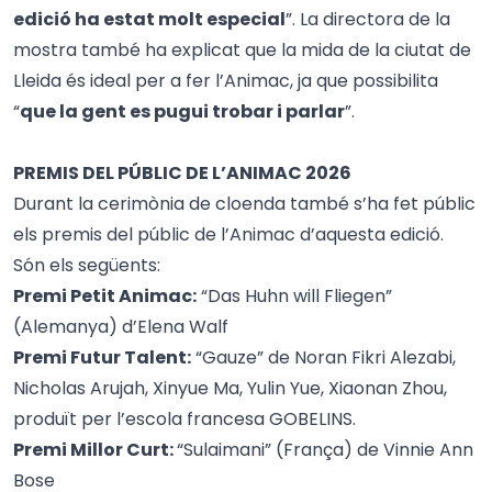
edició ha estat molt especial
”. La directora de la
mostra també ha explicat que la mida de la ciutat de
Lleida és ideal per a fer l’Animac, ja que possibilita
“
que la gent es pugui trobar i parlar
”.
PREMIS DEL PÚBLIC DE L’ANIMAC 2026
Durant la cerimònia de cloenda també s’ha fet públic
els premis del públic de l’Animac d’aquesta edició.
Són els següents:
Premi Petit Animac:
“Das Huhn will Fliegen”
(Alemanya) d’Elena Walf
Premi Futur Talent:
“Gauze” de Noran Fikri Alezabi,
Nicholas Arujah, Xinyue Ma, Yulin Yue, Xiaonan Zhou,
produït per l’escola francesa GOBELINS.
Premi Millor Curt:
“Sulaimani” (França) de Vinnie Ann
Bose