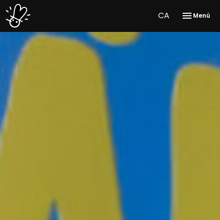
CA
Menú