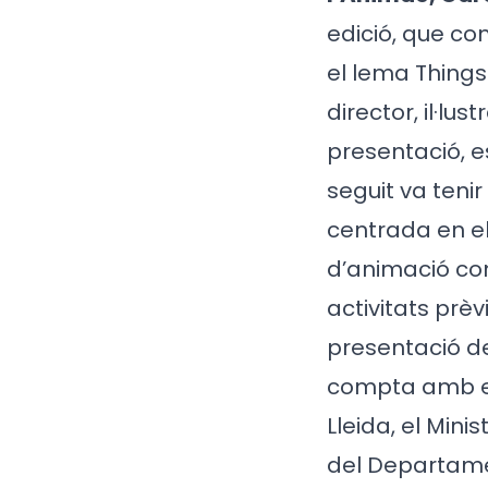
edició, que co
el lema Things
director, il·lu
presentació, e
seguit va teni
centrada en el 
d’animació co
activitats prè
presentació de
compta amb el 
Lleida, el Minis
del Departame