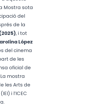
la Mostra sota
cipació del
prés de la
(2025)
, i tot
arolina López
ves del cinema
art de les
sa oficial de
. La mostra
e les Arts de
IEI) i l’ICEC
a.