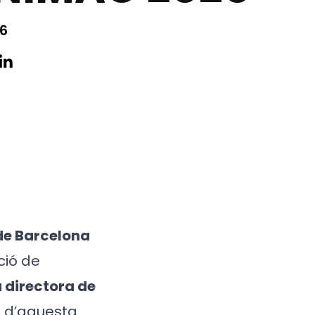
26
de Barcelona
ció de
 directora de
s d’aquesta