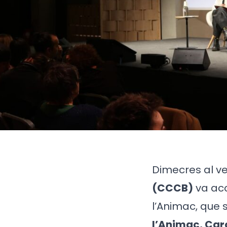
Dimecres al v
(CCCB)
va aco
l’Animac, que s
l’Animac, Car