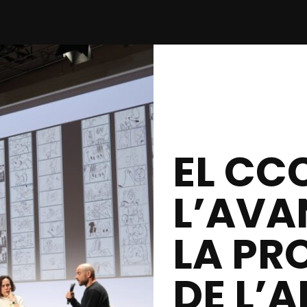
EL CC
L’AVA
LA P
DE L’