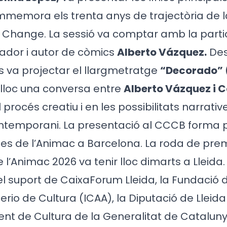
mmemora els trenta anys de trajectòria de 
 Change. La sessió va comptar amb la parti
strador i autor de còmics
Alberto Vázquez.
Des
s va projectar el llargmetratge
“Decorado” 
r lloc una conversa entre
Alberto Vázquez i C
procés creatiu i en les possibilitats narrati
ntemporani. La presentació al CCCB forma p
vies de l’Animac a Barcelona. La roda de prem
 l’Animac 2026 va tenir lloc dimarts a Lleida
suport de CaixaForum Lleida, la Fundació d
terio de Cultura (ICAA), la Diputació de Lleida (
nt de Cultura de la Generalitat de Cataluny