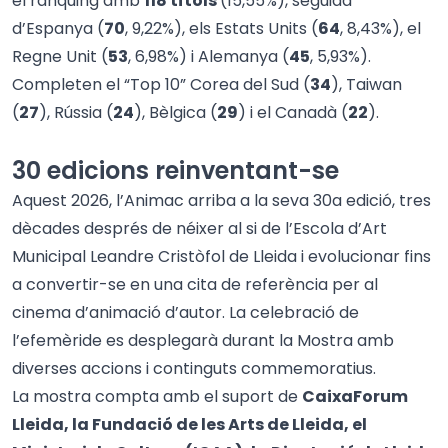
el rànquing amb
118 títols
(15,55%), seguida
d’Espanya (
70
, 9,22%), els Estats Units (
64
, 8,43%), el
Regne Unit (
53
, 6,98%) i Alemanya (
45
, 5,93%).
Completen el “Top 10” Corea del Sud (
34
), Taiwan
(
27
), Rússia (
24
), Bèlgica (
29
) i el Canadà (
22
).
30 edicions reinventant-se
Aquest 2026, l’Animac arriba a la seva 30a edició, tres
dècades després de néixer al si de l’Escola d’Art
Municipal Leandre Cristòfol de Lleida i evolucionar fins
a convertir-se en una cita de referència per al
cinema d’animació d’autor. La celebració de
l’efemèride es desplegarà durant la Mostra amb
diverses accions i continguts commemoratius.
La mostra compta amb el suport de
CaixaForum
Lleida, la Fundació de les Arts de Lleida, el