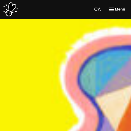
CA
Menú