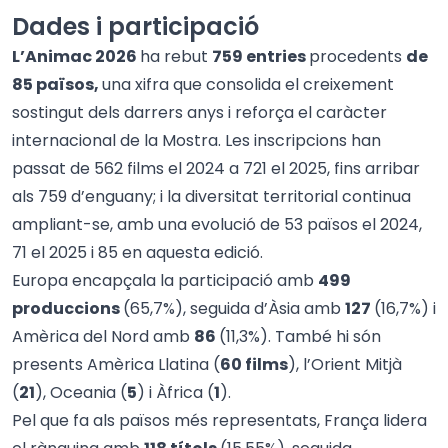
Dades i participació
L’Animac 2026
ha rebut
759 entries
procedents
de
85 països,
una xifra que consolida el creixement
sostingut dels darrers anys i reforça el caràcter
internacional de la Mostra. Les inscripcions han
passat de 562 films el 2024 a 721 el 2025, fins arribar
als 759 d’enguany; i la diversitat territorial continua
ampliant-se, amb una evolució de 53 països el 2024,
71 el 2025 i 85 en aquesta edició.
Europa encapçala la participació amb
499
produccions
(65,7%), seguida d’Àsia amb
127
(16,7%) i
Amèrica del Nord amb
86
(11,3%). També hi són
presents Amèrica Llatina (
60 films
), l’Orient Mitjà
(
21
), Oceania (
5
) i Àfrica (
1
).
Pel que fa als països més representats, França lidera