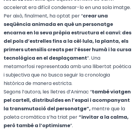
accelerat era difícil condensar-lo en una sola imatge.
Per això, finalment, ha optat per “
crear una
seqüència animada en què
un personatge
encarna en la seva pròpia estructura el canvi: des
del pols d’estrelles fins a la cèl·lula, la planta, els
primers utensilis creats per l’ésser humà i la cursa
tecnològica en el desplaçament
”. Una
metamorfosi representada amb una llibertat poètica
i subjectiva que no busca seguir la cronologia
històrica de manera estricta.
Segons l’autora, les lletres d’Animac “
també viatgen
pel cartell, distribuïdes en l’espai i acompanyant
la transmutació del personatge”,
mentre que la
paleta cromàtica s’ha triat per
“invitar a la calma,
però també a l’optimisme
”.