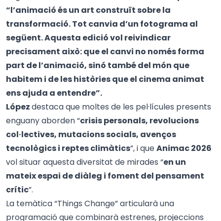
“l’animació és un art construït sobre la
transformació. Tot canvia d’un fotograma al
següent. Aquesta edició vol reivindicar
precisament això: que el canvi no només forma
part de l’animació, sinó també del món que
habitem i de les històries que el cinema animat
ens ajuda a entendre”.
López
destaca que moltes de les pel·lícules presents
enguany aborden “
crisis personals, revolucions
col·lectives, mutacions socials, avenços
tecnològics i reptes climàtics
”, i que
Animac 2026
vol situar aquesta diversitat de mirades “
en un
mateix espai de diàleg i foment del pensament
crític
”.
La temàtica “Things Change” articularà una
programació que combinarà estrenes, projeccions