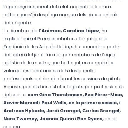
l’aparença innocent del relat original i la lectura
crítica que s’hi desplega com un dels eixos centrals
del projecte.
La directora de
l’Animac, Carolina López
, ha
explicat que el Premi Incubator, atorgat per la
Fundació de les Arts de Lleida, s’ha concedit a partir
del criteri del jurat format per membres de l’equip
artístic de la mostra, que ha tingut en compte les
valoracions i anotacions dels dos panells
professionals celebrats durant les sessions de pitch.
Aquests panells han estat integrats per professionals
del sector
com Gina Thorstensen, Eva Pérez-Misa,
Xavier Manuel i Paul Wells, en la primera sessió, i
Andreas Hykade, Jordi Grangel, Carlos Grangel,
Nora Twomey, Joanna Quinn i Ron Dyens,
en la
segona.