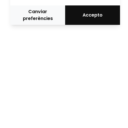
Canviar
Accepto
preferències
Mitjà oficial
Mitjans Col·laboradors