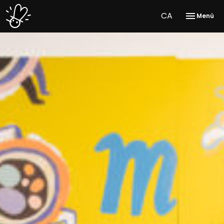
CA
Menú