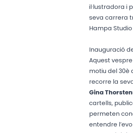
il·lustradora i
seva carrera t
Hampa Studio i
Inauguració de
Aquest vespre 
motiu del 30è 
recorre la sev
Gina Thorsten
cartells, publi
permeten conèi
entendre l’evo