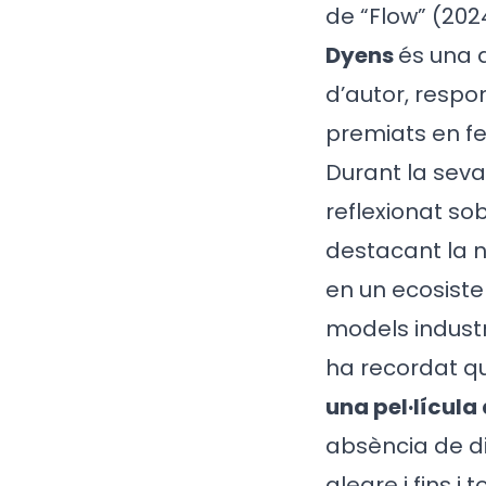
de “Flow” (2024
Dyens
és una 
d’autor, respo
premiats en fe
Durant la seva
reflexionat s
destacant la n
en un ecosist
models industr
ha recordat qu
una pel·lícula 
absència de di
alegre i fins i