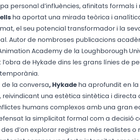
a personal d’influències, afinitats formals 
ells
ha aportat una mirada teòrica i analític
mat, el seu potencial transformador i la sev
ital. Autor de nombroses publicacions acadè
’Animation Academy de la Loughborough Univ
t l’obra de Hykade dins les grans línies de
ntemporània.
s de la conversa
, Hykade
ha aprofundit en la
i, reivindicant una estètica sintètica i directa
nflictes humans complexos amb una gran 
efensat la simplicitat formal com a decisió 
e des d’on explorar registres més realistes o