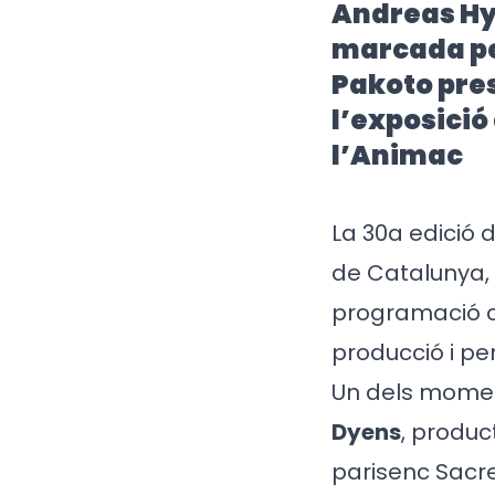
Andreas Hy
marcada per 
Pakoto pres
l’exposició 
l’Animac
La 30a edició 
de Catalunya,
programació ce
producció i pe
Un dels momen
Dyens
, produc
parisenc Sacr