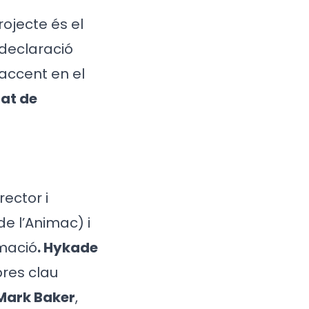
ojecte és el
 declaració
’accent en el
tat de
ector i
e l’Animac) i
imació
. Hykade
bres clau
Mark Baker
,