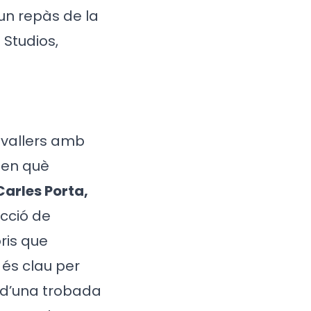
t un repàs de la
 Studios,
avallers amb
 en què
Carles Porta,
ecció de
oris que
 és clau per
t d’una trobada