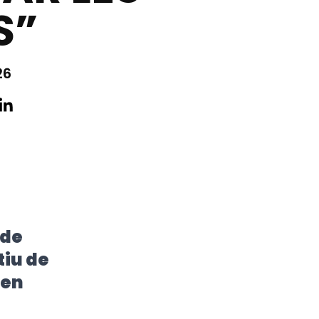
S”
26
 de
tiu de
 en