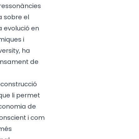
i ressonàncies
a sobre el
a evolució en
miques i
ersity, ha
 pensament de
 construcció
 que li permet
economia de
conscient i com
 més