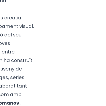
nal.
s creatiu
upament visual,
ió del seu
noves
 entre
m ha construït
disseny de
s, sèries i
laborat tant
, com amb
Romanov,