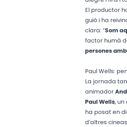
El productor h
guió i ha reiv
clara: “
Som aqu
factor humà de
persones amb 
Paul Wells: pe
La jornada tam
animador
And
Paul Wells
, un
ha posat en di
d’altres cine