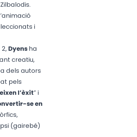
Zilbalodis.
d’animació
leccionats i
 2,
Dyens
ha
nt creatiu,
da dels autors
at pels
eixen l’èxit
” i
onvertir-se en
rfics,
psi (gairebé)