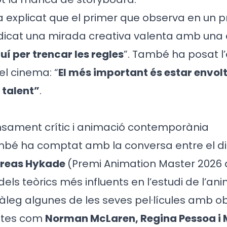
a explicat que el primer que observa en un pr
indicat una mirada creativa valenta amb una
í per trencar les regles
”. També ha posat l
l cinema: “
El més important és estar envol
talent”
.
nsament crític i animació contemporània
bé ha comptat amb la conversa entre el dir
reas Hykade
(Premi Animation Master 2026 d
 dels teòrics més influents en l’estudi de l’an
àleg algunes de les seves pel·lícules amb o
astes com
Norman McLaren, Regina Pessoa i 