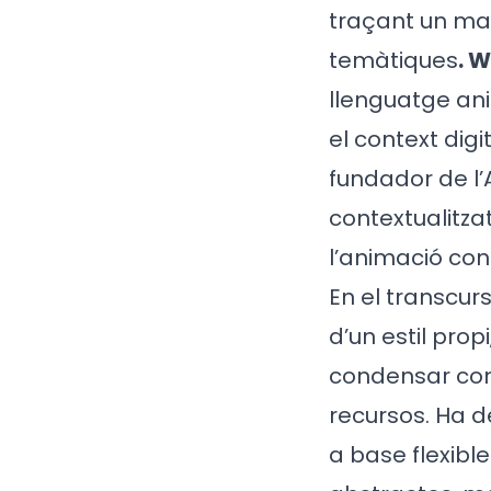
traçant un map
temàtiques
. W
llenguatge ani
el context dig
fundador de l
contextualitza
l’animació co
En el transcur
d’un estil prop
condensar co
recursos. Ha d
a base flexibl