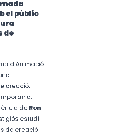
ornada
b el públic
gura
s de
ema d’Animació
 una
e creació,
temporània.
rència de
Ron
tigiós estudi
és de creació