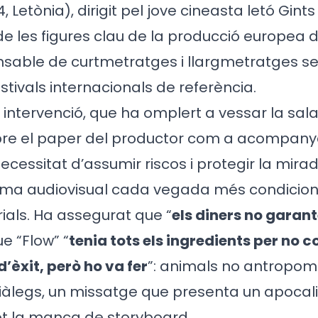
, Letònia), dirigit pel jove cineasta letó Gints 
de les figures clau de la producció europea 
nsable de curtmetratges i llargmetratges se
stivals internacionals de referència.
 intervenció, que ha omplert a vessar la sala
obre el paper del productor com a acompanya
ecessitat d’assumir riscos i protegir la mira
ema audiovisual cada vegada més condicion
ials. Ha assegurat que “
els diners no garant
e “Flow” “
tenia tots els ingredients per no c
d’èxit, però ho va fer
”: animals no antropomò
àlegs, un missatge que presenta un apocali
 tot la manca de storyboard.