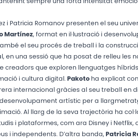
ntenint sempre una forta intensitat emocio
z i Patricia Romanov presenten el seu univer
o Martínez
, format en il·lustració i desenvol
ambé el seu procés de treball i la construcc
al, en una sessió que ha posat de relleu les 
e creadors que exploren llenguatges híbrids
imació i cultura digital.
Pakoto
ha explicat co
rera internacional gràcies al seu treball en 
desenvolupament artístic per a llargmetratge
mació. Al llarg de la seva trajectòria ha col·
dis i plataformes, com ara Disney i Netflix
us i independents. D’altra banda,
Patricia 