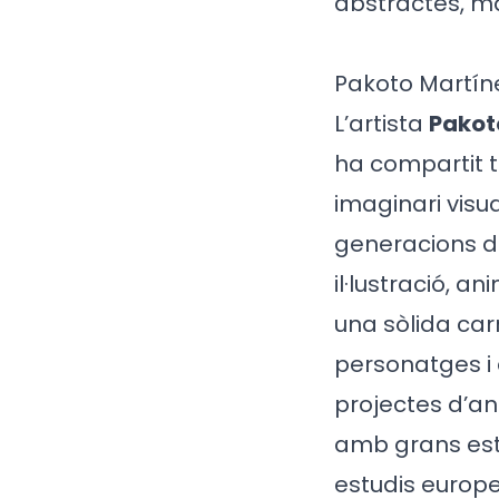
abstractes, ma
Pakoto Martíne
L’artista
Pakot
ha compartit t
imaginari visu
generacions d
il·lustració, an
una sòlida car
personatges i 
projectes d’ani
amb grans estu
estudis europe