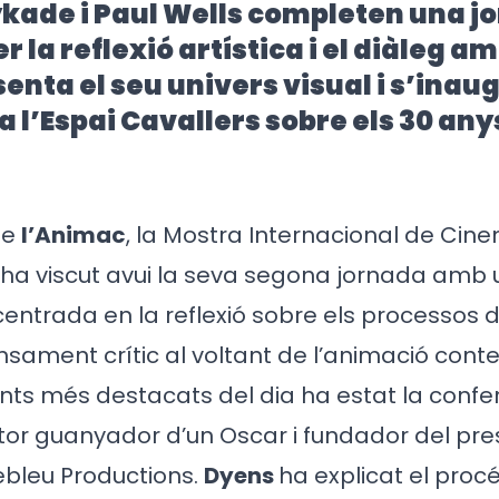
kade i Paul Wells completen una j
la reflexió artística i el diàleg am
enta el seu univers visual i s’inau
a l’Espai
Cavallers sobre els 30 any
de
l’Animac
, la Mostra Internacional de Cin
 ha viscut avui la seva segona jornada amb
ntrada en la reflexió sobre els processos d
nsament crític al voltant de l’animació con
ts més destacats del dia ha estat la confe
tor guanyador d’un Oscar i fundador del pres
ebleu Productions.
Dyens
ha explicat el proc