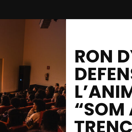
RON D
DEFEN
L’ANI
“SOM 
TRENC