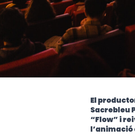
El producto
Sacrebleu P
“Flow” i rei
l’animació